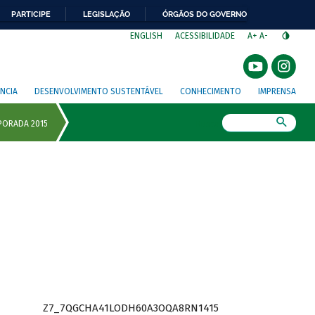
PARTICIPE
LEGISLAÇÃO
ÓRGÃOS DO GOVERNO
⁣
ENGLISH
ACESSIBILIDADE
A+
A-
NCIA
DESENVOLVIMENTO SUSTENTÁVEL
CONHECIMENTO
IMPRENSA
Busca
Z7_7QGCHA41LODH60A3OQA8RN1415