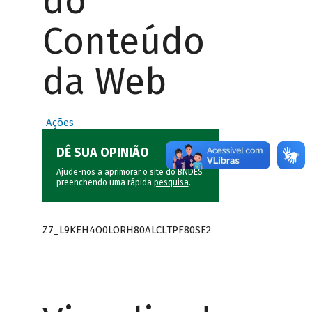
do
Conteúdo
da Web
Ações
DÊ SUA OPINIÃO
Ajude-nos a aprimorar o site do BNDES
preenchendo uma rápida
pesquisa
.
Z7_L9KEH4O0LORH80ALCLTPF80SE2