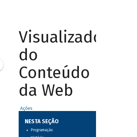
Visualizador
do
Conteúdo
da Web
Ações
NESTA SEÇÃO
Programação