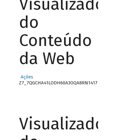
Visualizador
do
Conteúdo
da Web
Ações
Z7_7QGCHA41LODH60A3OQA8RN1417
Visualizador