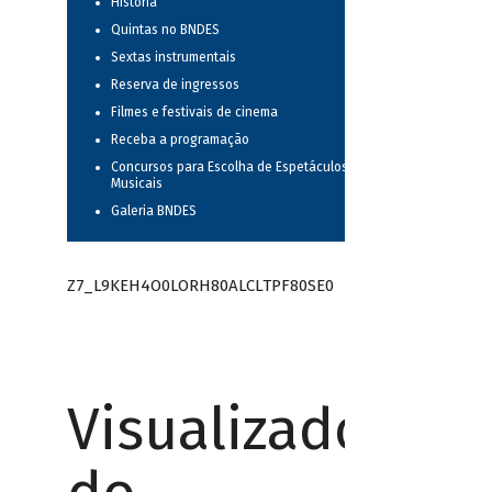
História
Quintas no BNDES
Sextas instrumentais
Reserva de ingressos
Filmes e festivais de cinema
Receba a programação
Concursos para Escolha de Espetáculos
Musicais
Galeria BNDES
Z7_L9KEH4O0LORH80ALCLTPF80SE0
Visualizador