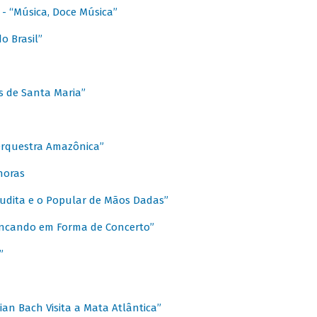
s - “Música, Doce Música”
o Brasil”
s de Santa Maria”
 Orquestra Amazônica”
onoras
rudita e o Popular de Mãos Dadas”
rincando em Forma de Concerto”
”
ian Bach Visita a Mata Atlântica”