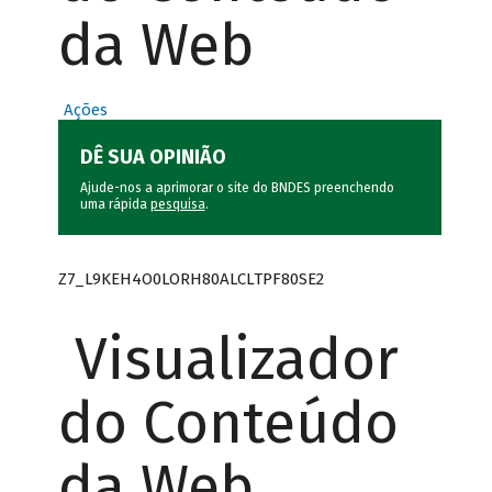
da Web
Ações
DÊ SUA OPINIÃO
Ajude-nos a aprimorar o site do BNDES preenchendo
uma rápida
pesquisa
.
Z7_L9KEH4O0LORH80ALCLTPF80SE2
Visualizador
do Conteúdo
da Web