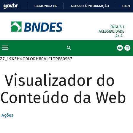
COMUNICA BR
ACESSO À INFORMAÇÃO
PARTI
ENGLISH
ACESSIBILIDADE
A+
A-
Busca
Z7_L9KEH4O0LORH80ALCLTPF80S67
Visualizador do
Conteúdo da Web
Ações