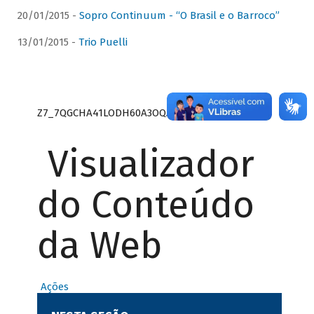
20/01/2015 -
Sopro Continuum - “O Brasil e o Barroco”
13/01/2015 -
Trio Puelli
Z7_7QGCHA41LODH60A3OQA8RN1415
Visualizador
do Conteúdo
da Web
Ações