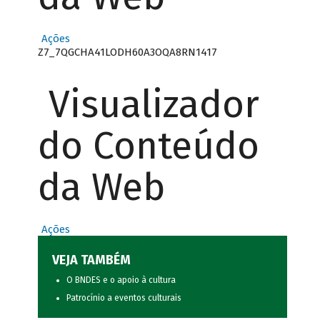
Ações
Z7_7QGCHA41LODH60A3OQA8RN1417
Visualizador
do Conteúdo
da Web
Ações
VEJA TAMBÉM
O BNDES e o apoio à cultura
Patrocínio a eventos culturais