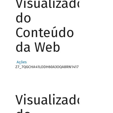
Visualizador
do
Conteúdo
da Web
Ações
Z7_7QGCHA41LODH60A3OQA8RN1417
Visualizador