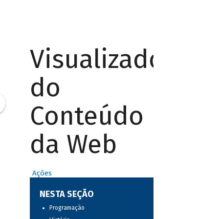
Visualizador
do
Conteúdo
da Web
Ações
NESTA SEÇÃO
Programação