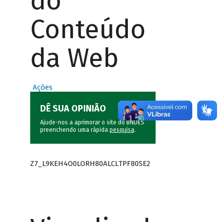
do
Conteúdo
da Web
Ações
DÊ SUA OPINIÃO
Ajude-nos a aprimorar o site do BNDES
preenchendo uma rápida
pesquisa
.
Z7_L9KEH4O0LORH80ALCLTPF80SE2