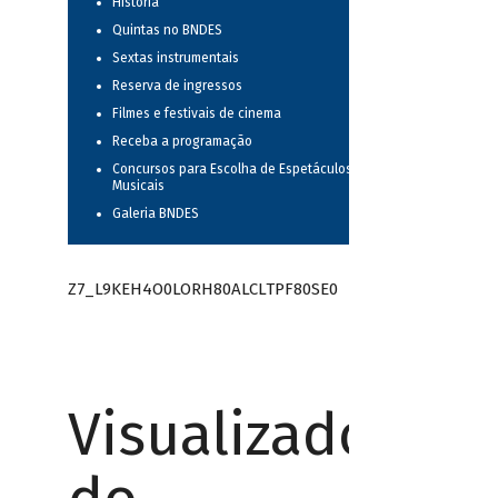
História
Quintas no BNDES
Sextas instrumentais
Reserva de ingressos
Filmes e festivais de cinema
Receba a programação
Concursos para Escolha de Espetáculos
Musicais
Galeria BNDES
Z7_L9KEH4O0LORH80ALCLTPF80SE0
Visualizador