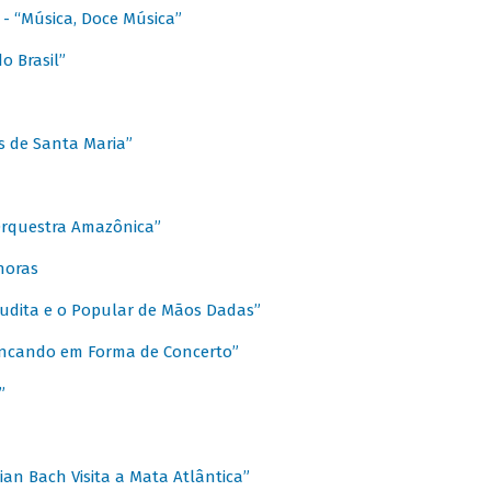
s - “Música, Doce Música”
o Brasil”
s de Santa Maria”
 Orquestra Amazônica”
onoras
rudita e o Popular de Mãos Dadas”
rincando em Forma de Concerto”
”
ian Bach Visita a Mata Atlântica”