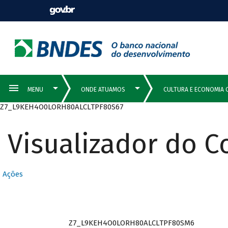
Z7_L9KEH4O0LORH80ALCLTPF80S67
Visualizador do 
Ações
Z7_L9KEH4O0LORH80ALCLTPF80SM6