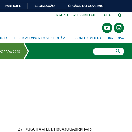
PARTICIPE
LEGISLAÇÃO
ÓRGÃOS DO GOVERNO
⁣
ENGLISH
ACESSIBILIDADE
A+
A-
NCIA
DESENVOLVIMENTO SUSTENTÁVEL
CONHECIMENTO
IMPRENSA
Busca
Z7_7QGCHA41LODH60A3OQA8RN1415