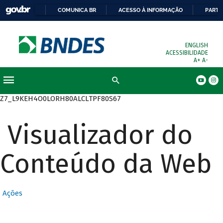
COMUNICA BR
ACESSO À INFORMAÇÃO
PARTI
ENGLISH
ACESSIBILIDADE
A+
A-
Busca
Z7_L9KEH4O0LORH80ALCLTPF80S67
Visualizador do
Conteúdo da Web
Ações