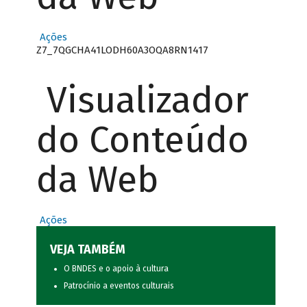
Ações
Z7_7QGCHA41LODH60A3OQA8RN1417
Visualizador
do Conteúdo
da Web
Ações
VEJA TAMBÉM
O BNDES e o apoio à cultura
Patrocínio a eventos culturais