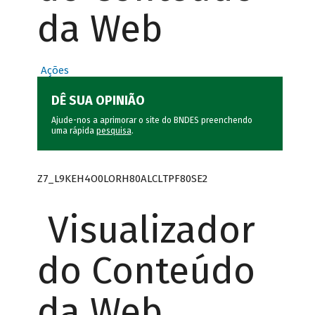
da Web
Ações
DÊ SUA OPINIÃO
Ajude-nos a aprimorar o site do BNDES preenchendo
uma rápida
pesquisa
.
Z7_L9KEH4O0LORH80ALCLTPF80SE2
Visualizador
do Conteúdo
da Web