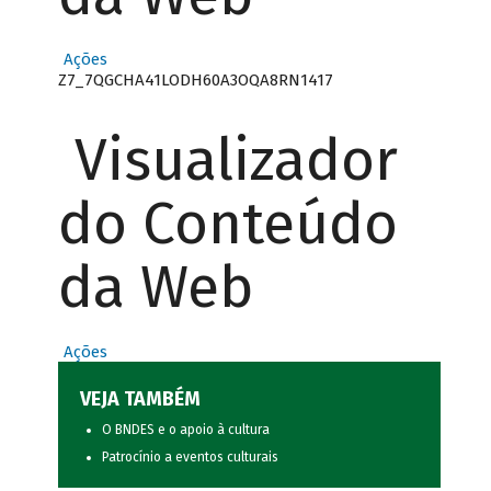
Ações
Z7_7QGCHA41LODH60A3OQA8RN1417
Visualizador
do Conteúdo
da Web
Ações
VEJA TAMBÉM
O BNDES e o apoio à cultura
Patrocínio a eventos culturais