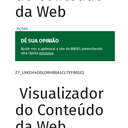
da Web
Ações
DÊ SUA OPINIÃO
Ajude-nos a aprimorar o site do BNDES preenchendo
uma rápida
pesquisa
.
Z7_L9KEH4O0LORH80ALCLTPF80SE2
Visualizador
do Conteúdo
da Web