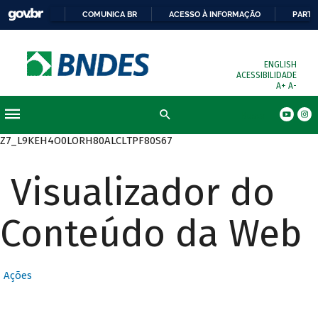
COMUNICA BR
ACESSO À INFORMAÇÃO
PARTI
ENGLISH
ACESSIBILIDADE
A+
A-
Busca
Z7_L9KEH4O0LORH80ALCLTPF80S67
Visualizador do
Conteúdo da Web
Ações