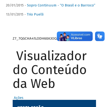
20/01/2015 -
Sopro Continuum - “O Brasil e o Barroco”
13/01/2015 -
Trio Puelli
Z7_7QGCHA41LODH60A3OQA8RN1415
Visualizador
do Conteúdo
da Web
Ações