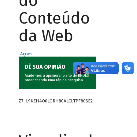
do
Conteúdo
da Web
Ações
DÊ SUA OPINIÃO
Ajude-nos a aprimorar o site do BNDES
preenchendo uma rápida
pesquisa
.
Z7_L9KEH4O0LORH80ALCLTPF80SE2