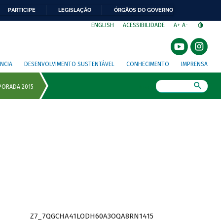
PARTICIPE
LEGISLAÇÃO
ÓRGÃOS DO GOVERNO
⁣
ENGLISH
ACESSIBILIDADE
A+
A-
NCIA
DESENVOLVIMENTO SUSTENTÁVEL
CONHECIMENTO
IMPRENSA
Busca
Z7_7QGCHA41LODH60A3OQA8RN1415