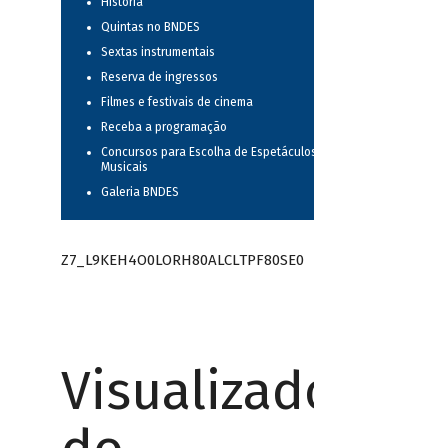
História
Quintas no BNDES
Sextas instrumentais
Reserva de ingressos
Filmes e festivais de cinema
Receba a programação
Concursos para Escolha de Espetáculos
Musicais
Galeria BNDES
Z7_L9KEH4O0LORH80ALCLTPF80SE0
Visualizador