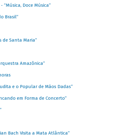
s - “Música, Doce Música”
o Brasil”
s de Santa Maria”
 Orquestra Amazônica”
onoras
rudita e o Popular de Mãos Dadas”
rincando em Forma de Concerto”
”
ian Bach Visita a Mata Atlântica”