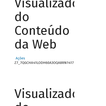
Visualizador
do
Conteúdo
da Web
Ações
Z7_7QGCHA41LODH60A3OQA8RN1417
Visualizador