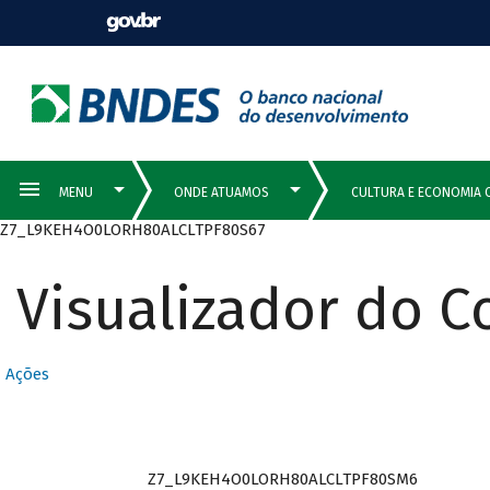
Z7_L9KEH4O0LORH80ALCLTPF80S67
Visualizador do 
Ações
Z7_L9KEH4O0LORH80ALCLTPF80SM6