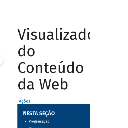
Visualizador
do
Conteúdo
da Web
Ações
NESTA SEÇÃO
Programação