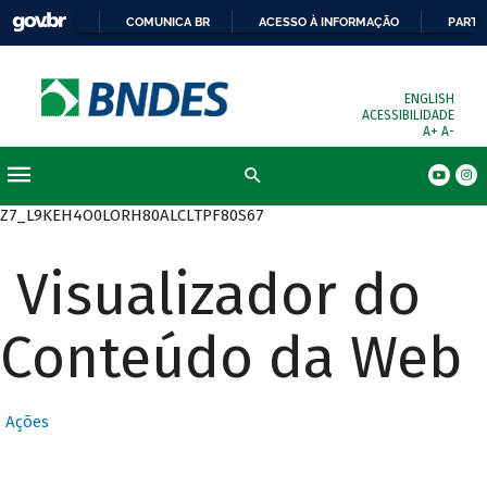
COMUNICA BR
ACESSO À INFORMAÇÃO
PARTI
ENGLISH
ACESSIBILIDADE
A+
A-
Busca
Z7_L9KEH4O0LORH80ALCLTPF80S67
Visualizador do
Conteúdo da Web
Ações