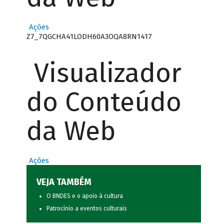
Ações
Z7_7QGCHA41LODH60A3OQA8RN1417
Visualizador
do Conteúdo
da Web
Ações
VEJA TAMBÉM
O BNDES e o apoio à cultura
Patrocínio a eventos culturais