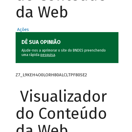
da Web
Ações
DÊ SUA OPINIÃO
Ajude-nos a aprimorar o site do BNDES preenchendo
uma rápida
pesquisa
.
Z7_L9KEH4O0LORH80ALCLTPF80SE2
Visualizador
do Conteúdo
da Web