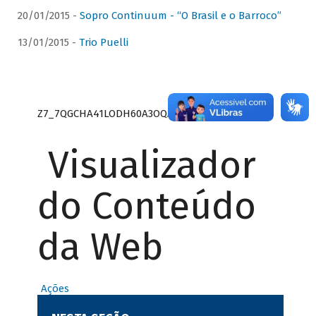
20/01/2015 -
Sopro Continuum - “O Brasil e o Barroco”
13/01/2015 -
Trio Puelli
Z7_7QGCHA41LODH60A3OQA8RN1415
Visualizador
do Conteúdo
da Web
Ações