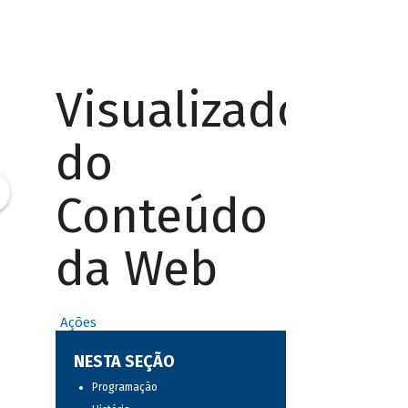
Visualizador
do
Conteúdo
da Web
Ações
NESTA SEÇÃO
Programação