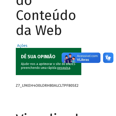
do
Conteúdo
da Web
Ações
DÊ SUA OPINIÃO
Ajude-nos a aprimorar o site do BNDES
preenchendo uma rápida
pesquisa
.
Z7_L9KEH4O0LORH80ALCLTPF80SE2