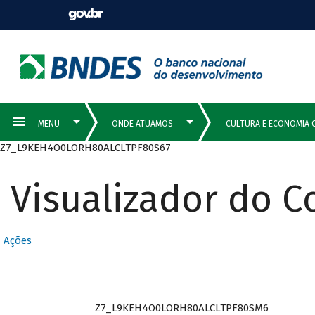
Z7_L9KEH4O0LORH80ALCLTPF80S67
Visualizador do 
Ações
Z7_L9KEH4O0LORH80ALCLTPF80SM6