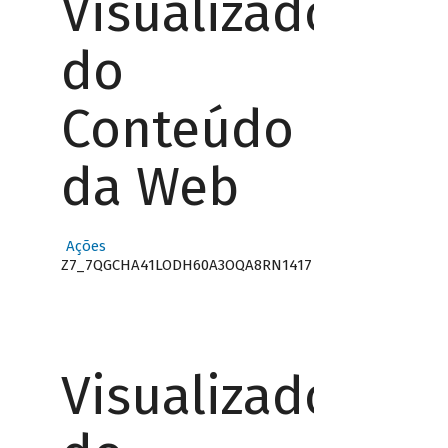
Visualizador
do
Conteúdo
da Web
Ações
Z7_7QGCHA41LODH60A3OQA8RN1417
Visualizador