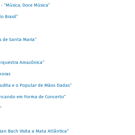
s - “Música, Doce Música”
o Brasil”
s de Santa Maria”
 Orquestra Amazônica”
onoras
rudita e o Popular de Mãos Dadas”
rincando em Forma de Concerto”
”
ian Bach Visita a Mata Atlântica”