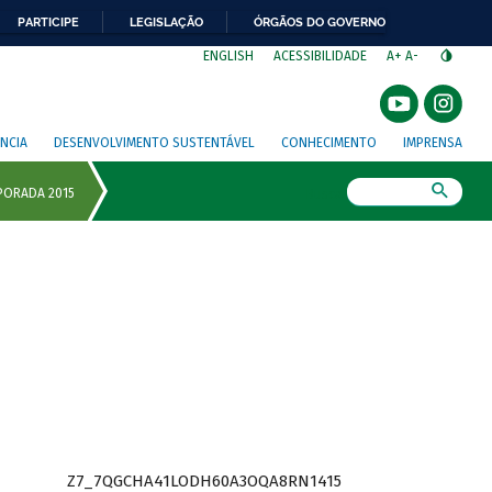
PARTICIPE
LEGISLAÇÃO
ÓRGÃOS DO GOVERNO
⁣
ENGLISH
ACESSIBILIDADE
A+
A-
NCIA
DESENVOLVIMENTO SUSTENTÁVEL
CONHECIMENTO
IMPRENSA
Busca
Z7_7QGCHA41LODH60A3OQA8RN1415