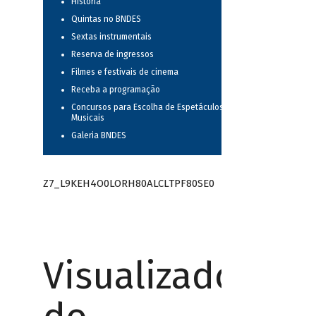
História
Quintas no BNDES
Sextas instrumentais
Reserva de ingressos
Filmes e festivais de cinema
Receba a programação
Concursos para Escolha de Espetáculos
Musicais
Galeria BNDES
Z7_L9KEH4O0LORH80ALCLTPF80SE0
Visualizador