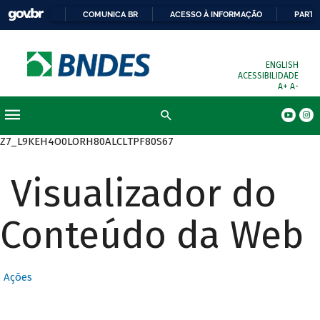
COMUNICA BR
ACESSO À INFORMAÇÃO
PARTI
ENGLISH
ACESSIBILIDADE
A+
A-
Busca
Z7_L9KEH4O0LORH80ALCLTPF80S67
Visualizador do
Conteúdo da Web
Ações