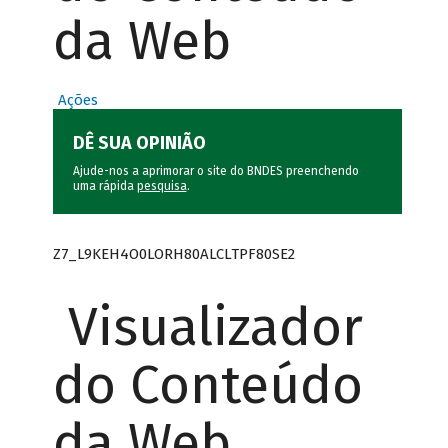
da Web
Ações
DÊ SUA OPINIÃO
Ajude-nos a aprimorar o site do BNDES preenchendo
uma rápida
pesquisa
.
Z7_L9KEH4O0LORH80ALCLTPF80SE2
Visualizador
do Conteúdo
da Web