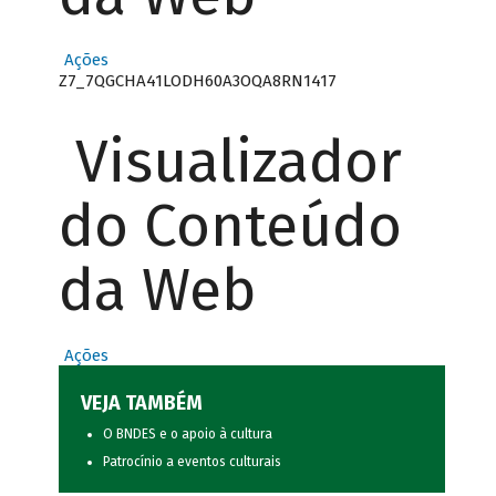
Ações
Z7_7QGCHA41LODH60A3OQA8RN1417
Visualizador
do Conteúdo
da Web
Ações
VEJA TAMBÉM
O BNDES e o apoio à cultura
Patrocínio a eventos culturais