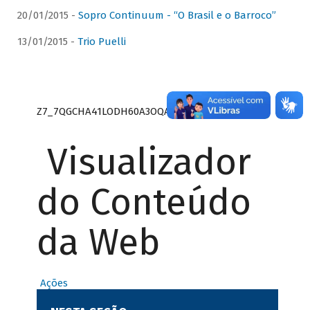
20/01/2015 -
Sopro Continuum - “O Brasil e o Barroco”
13/01/2015 -
Trio Puelli
Z7_7QGCHA41LODH60A3OQA8RN1415
Visualizador
do Conteúdo
da Web
Ações