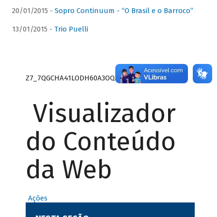
20/01/2015 -
Sopro Continuum - “O Brasil e o Barroco”
13/01/2015 -
Trio Puelli
Z7_7QGCHA41LODH60A3OQA8RN1415
Visualizador
do Conteúdo
da Web
Ações