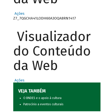
Ações
Z7_7QGCHA41LODH60A3OQA8RN1417
Visualizador
do Conteúdo
da Web
Ações
VEJA TAMBÉM
O BNDES e o apoio à cultura
Patrocínio a eventos culturais