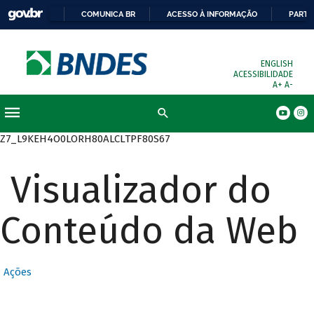
COMUNICA BR
ACESSO À INFORMAÇÃO
PARTI
ENGLISH
ACESSIBILIDADE
A+
A-
Busca
Z7_L9KEH4O0LORH80ALCLTPF80S67
Visualizador do
Conteúdo da Web
Ações