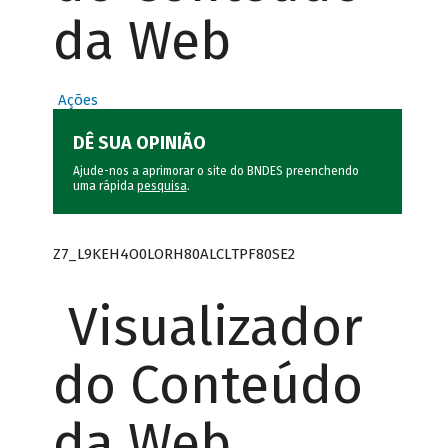
da Web
Ações
DÊ SUA OPINIÃO
Ajude-nos a aprimorar o site do BNDES preenchendo
uma rápida
pesquisa
.
Z7_L9KEH4O0LORH80ALCLTPF80SE2
Visualizador
do Conteúdo
da Web