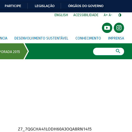
PARTICIPE
LEGISLAÇÃO
ÓRGÃOS DO GOVERNO
⁣
ENGLISH
ACESSIBILIDADE
A+
A-
NCIA
DESENVOLVIMENTO SUSTENTÁVEL
CONHECIMENTO
IMPRENSA
Busca
Z7_7QGCHA41LODH60A3OQA8RN1415