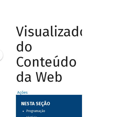
Visualizador
do
Conteúdo
da Web
Ações
NESTA SEÇÃO
Programação