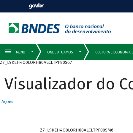
Z7_L9KEH4O0LORH80ALCLTPF80S67
Visualizador do 
Ações
Z7_L9KEH4O0LORH80ALCLTPF80SM6