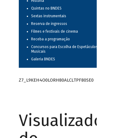
História
Quintas no BNDES
Sextas instrumentais
Reserva de ingressos
Filmes e festivais de cinema
Receba a programação
Concursos para Escolha de Espetáculos
Musicais
Galeria BNDES
Z7_L9KEH4O0LORH80ALCLTPF80SE0
Visualizador