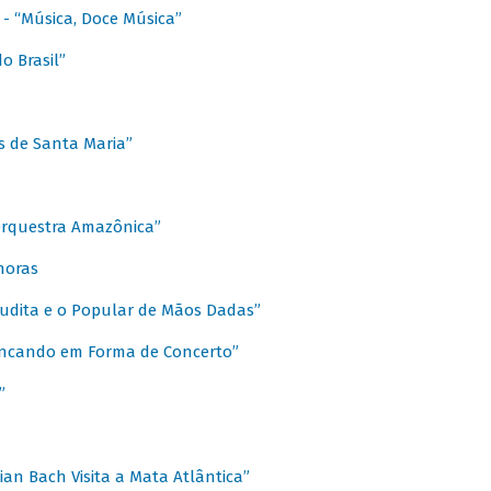
s - “Música, Doce Música”
o Brasil”
s de Santa Maria”
 Orquestra Amazônica”
onoras
rudita e o Popular de Mãos Dadas”
rincando em Forma de Concerto”
”
ian Bach Visita a Mata Atlântica”