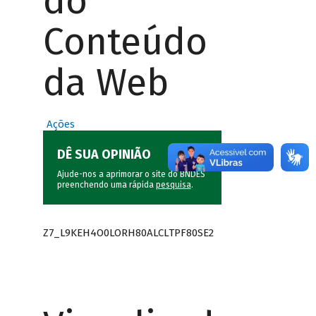
do
Conteúdo
da Web
Ações
DÊ SUA OPINIÃO
Ajude-nos a aprimorar o site do BNDES
preenchendo uma rápida
pesquisa
.
Z7_L9KEH4O0LORH80ALCLTPF80SE2