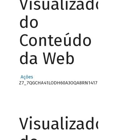
Visualizador
do
Conteúdo
da Web
Ações
Z7_7QGCHA41LODH60A3OQA8RN1417
Visualizador