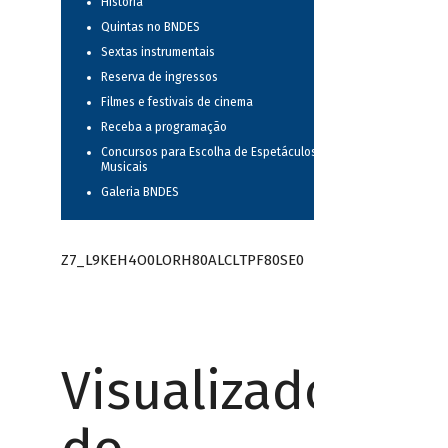
História
Quintas no BNDES
Sextas instrumentais
Reserva de ingressos
Filmes e festivais de cinema
Receba a programação
Concursos para Escolha de Espetáculos
Musicais
Galeria BNDES
Z7_L9KEH4O0LORH80ALCLTPF80SE0
Visualizador