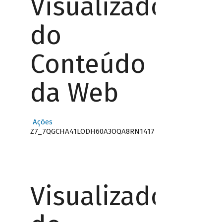
Visualizador
do
Conteúdo
da Web
Ações
Z7_7QGCHA41LODH60A3OQA8RN1417
Visualizador