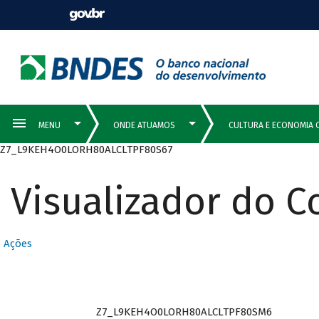
Z7_L9KEH4O0LORH80ALCLTPF80S67
Visualizador do 
Ações
Z7_L9KEH4O0LORH80ALCLTPF80SM6