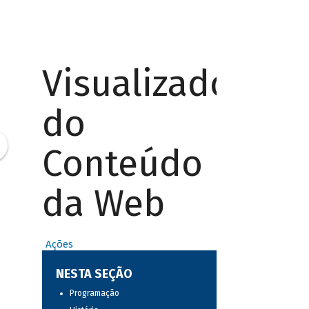
Visualizador
do
Conteúdo
da Web
Ações
NESTA SEÇÃO
Programação