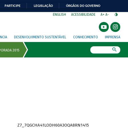
PARTICIPE
LEGISLAÇÃO
ÓRGÃOS DO GOVERNO
⁣
ENGLISH
ACESSIBILIDADE
A+
A-
NCIA
DESENVOLVIMENTO SUSTENTÁVEL
CONHECIMENTO
IMPRENSA
Busca
Z7_7QGCHA41LODH60A3OQA8RN1415