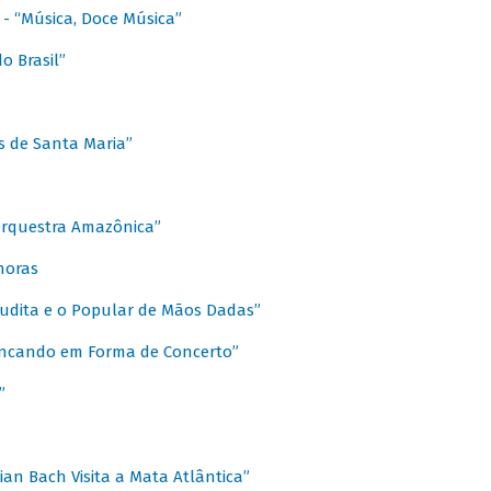
s - “Música, Doce Música”
o Brasil”
s de Santa Maria”
 Orquestra Amazônica”
onoras
rudita e o Popular de Mãos Dadas”
rincando em Forma de Concerto”
”
ian Bach Visita a Mata Atlântica”