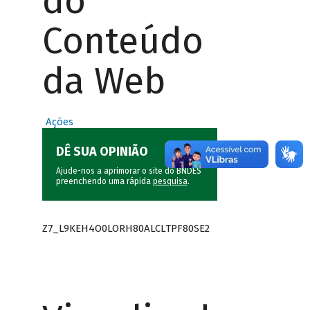
do
Conteúdo
da Web
Ações
DÊ SUA OPINIÃO
Ajude-nos a aprimorar o site do BNDES
preenchendo uma rápida
pesquisa
.
Z7_L9KEH4O0LORH80ALCLTPF80SE2