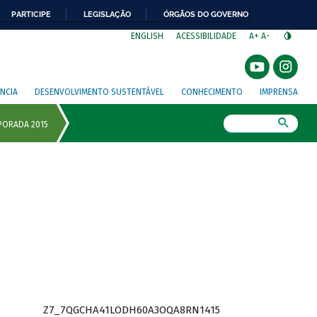
PARTICIPE
LEGISLAÇÃO
ÓRGÃOS DO GOVERNO
⁣
ENGLISH
ACESSIBILIDADE
A+
A-
NCIA
DESENVOLVIMENTO SUSTENTÁVEL
CONHECIMENTO
IMPRENSA
Busca
Z7_7QGCHA41LODH60A3OQA8RN1415