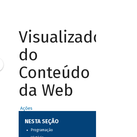
Visualizador
do
Conteúdo
da Web
Ações
NESTA SEÇÃO
Programação