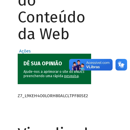
do
Conteúdo
da Web
Ações
DÊ SUA OPINIÃO
Ajude-nos a aprimorar o site do BNDES
preenchendo uma rápida
pesquisa
.
Z7_L9KEH4O0LORH80ALCLTPF80SE2