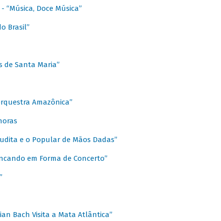
s - “Música, Doce Música”
o Brasil”
s de Santa Maria”
 Orquestra Amazônica”
onoras
rudita e o Popular de Mãos Dadas”
rincando em Forma de Concerto”
”
ian Bach Visita a Mata Atlântica”