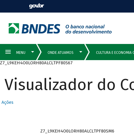
Z7_L9KEH4O0LORH80ALCLTPF80S67
Visualizador do 
Ações
Z7_L9KEH4O0LORH80ALCLTPF80SM6