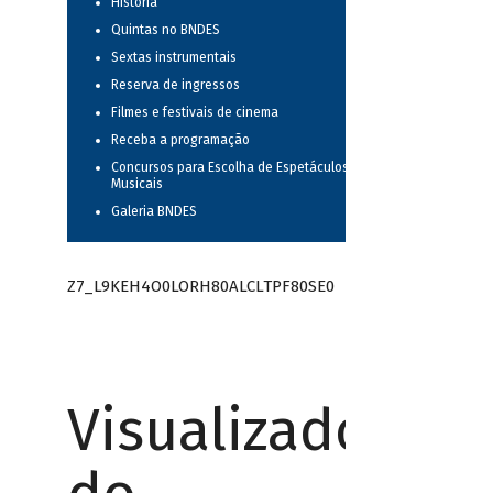
História
Quintas no BNDES
Sextas instrumentais
Reserva de ingressos
Filmes e festivais de cinema
Receba a programação
Concursos para Escolha de Espetáculos
Musicais
Galeria BNDES
Z7_L9KEH4O0LORH80ALCLTPF80SE0
Visualizador