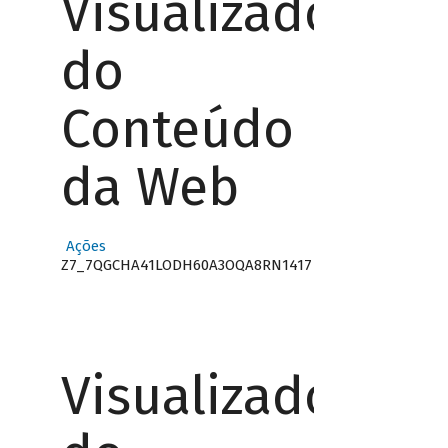
Visualizador
do
Conteúdo
da Web
Ações
Z7_7QGCHA41LODH60A3OQA8RN1417
Visualizador