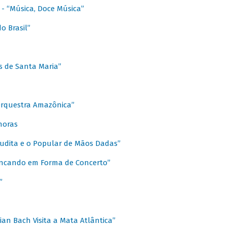
s - “Música, Doce Música”
o Brasil”
s de Santa Maria”
 Orquestra Amazônica”
onoras
rudita e o Popular de Mãos Dadas”
rincando em Forma de Concerto”
”
ian Bach Visita a Mata Atlântica”