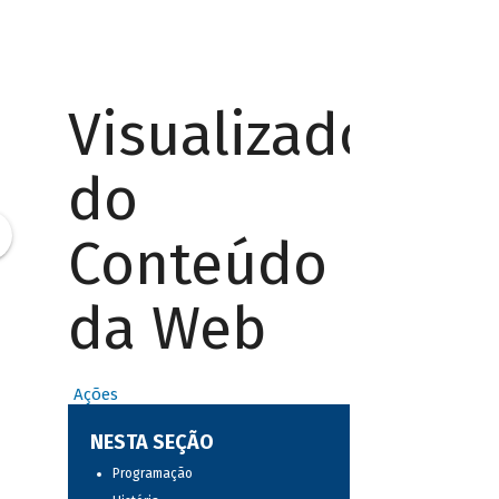
Visualizador
do
Conteúdo
da Web
Ações
NESTA SEÇÃO
Programação