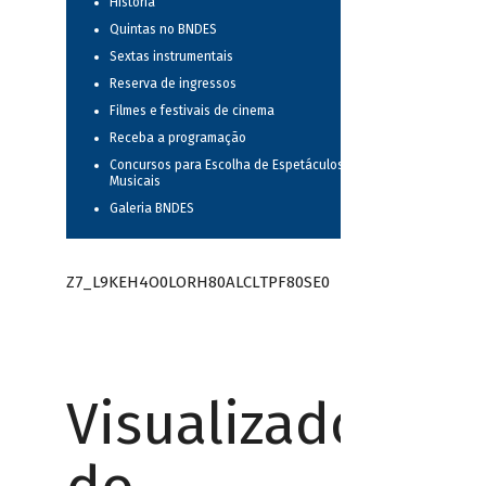
História
Quintas no BNDES
Sextas instrumentais
Reserva de ingressos
Filmes e festivais de cinema
Receba a programação
Concursos para Escolha de Espetáculos
Musicais
Galeria BNDES
Z7_L9KEH4O0LORH80ALCLTPF80SE0
Visualizador