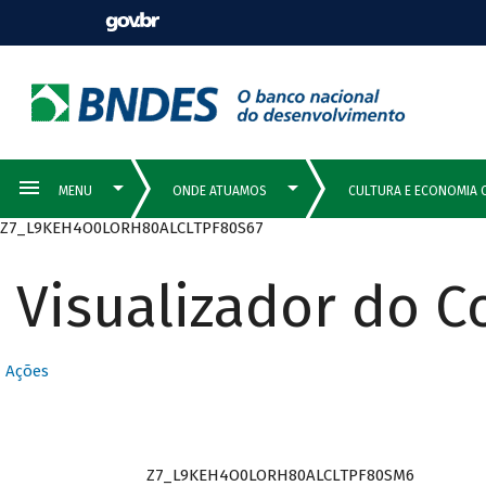
Z7_L9KEH4O0LORH80ALCLTPF80S67
Visualizador do 
Ações
Z7_L9KEH4O0LORH80ALCLTPF80SM6