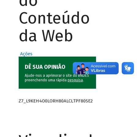
do
Conteúdo
da Web
Ações
DÊ SUA OPINIÃO
Ajude-nos a aprimorar o site do BNDES
preenchendo uma rápida
pesquisa
.
Z7_L9KEH4O0LORH80ALCLTPF80SE2