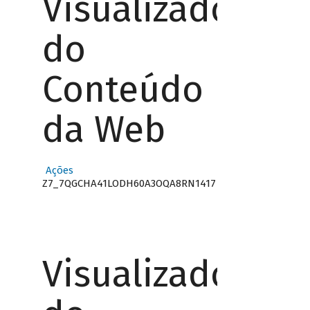
Visualizador
do
Conteúdo
da Web
Ações
Z7_7QGCHA41LODH60A3OQA8RN1417
Visualizador