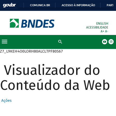
COMUNICA BR
ACESSO À INFORMAÇÃO
PARTI
ENGLISH
ACESSIBILIDADE
A+
A-
Busca
Z7_L9KEH4O0LORH80ALCLTPF80S67
Visualizador do
Conteúdo da Web
Ações