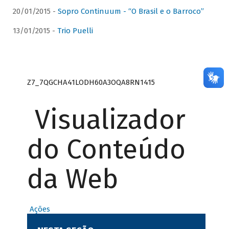
20/01/2015 -
Sopro Continuum - “O Brasil e o Barroco”
13/01/2015 -
Trio Puelli
Z7_7QGCHA41LODH60A3OQA8RN1415
Visualizador
do Conteúdo
da Web
Ações