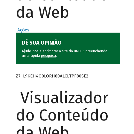
da Web
Ações
DÊ SUA OPINIÃO
Ajude-nos a aprimorar o site do BNDES preenchendo
uma rápida
pesquisa
.
Z7_L9KEH4O0LORH80ALCLTPF80SE2
Visualizador
do Conteúdo
da Web