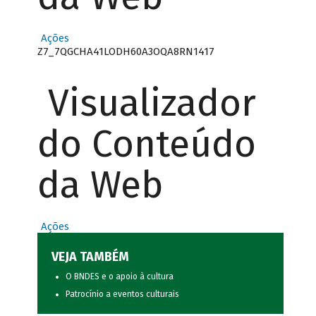
Ações
Z7_7QGCHA41LODH60A3OQA8RN1417
Visualizador
do Conteúdo
da Web
Ações
VEJA TAMBÉM
O BNDES e o apoio à cultura
Patrocínio a eventos culturais