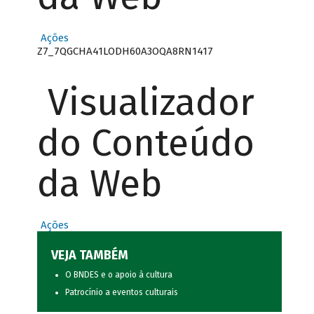
Ações
Z7_7QGCHA41LODH60A3OQA8RN1417
Visualizador
do Conteúdo
da Web
Ações
VEJA TAMBÉM
O BNDES e o apoio à cultura
Patrocínio a eventos culturais