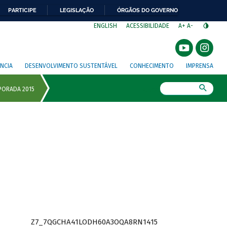
PARTICIPE
LEGISLAÇÃO
ÓRGÃOS DO GOVERNO
⁣
ENGLISH
ACESSIBILIDADE
A+
A-
NCIA
DESENVOLVIMENTO SUSTENTÁVEL
CONHECIMENTO
IMPRENSA
Busca
Z7_7QGCHA41LODH60A3OQA8RN1415