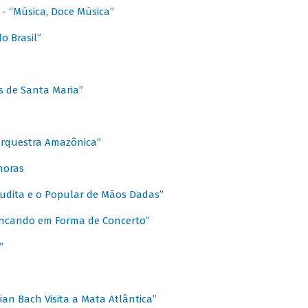
s - “Música, Doce Música”
o Brasil”
s de Santa Maria”
 Orquestra Amazônica”
onoras
rudita e o Popular de Mãos Dadas”
rincando em Forma de Concerto”
”
ian Bach Visita a Mata Atlântica”