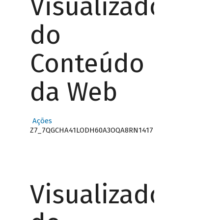
Visualizador
do
Conteúdo
da Web
Ações
Z7_7QGCHA41LODH60A3OQA8RN1417
Visualizador