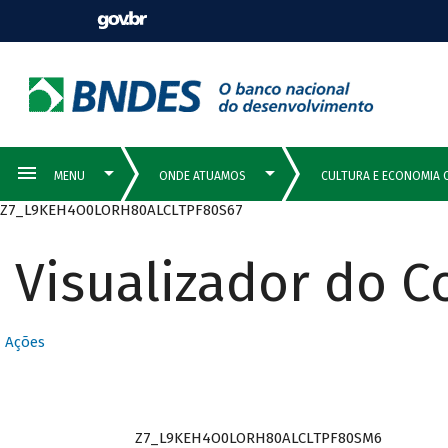
Z7_L9KEH4O0LORH80ALCLTPF80S67
Visualizador do 
Ações
Z7_L9KEH4O0LORH80ALCLTPF80SM6