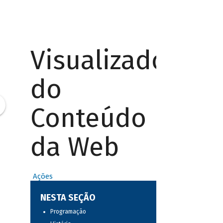
Visualizador
do
Conteúdo
da Web
Ações
NESTA SEÇÃO
Programação