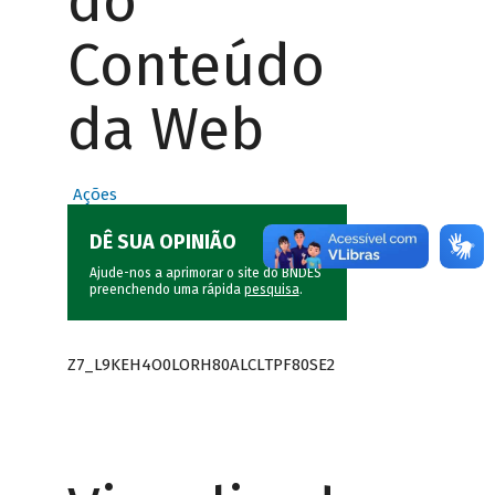
do
Conteúdo
da Web
Ações
DÊ SUA OPINIÃO
Ajude-nos a aprimorar o site do BNDES
preenchendo uma rápida
pesquisa
.
Z7_L9KEH4O0LORH80ALCLTPF80SE2