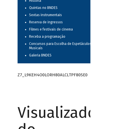
História
Quintas no BNDES
Sextas instrumentais
Reserva de ingressos
Filmes e festivais de cinema
Receba a programação
Concursos para Escolha de Espetáculos
Musicais
Galeria BNDES
Z7_L9KEH4O0LORH80ALCLTPF80SE0
Visualizador