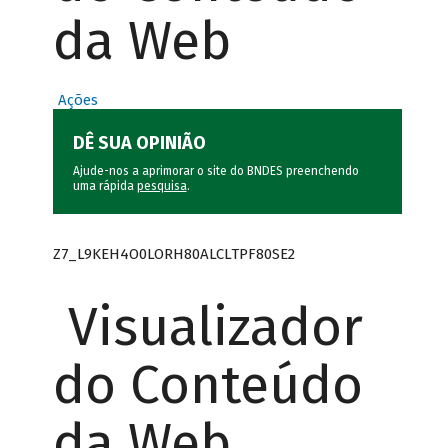
da Web
Ações
DÊ SUA OPINIÃO
Ajude-nos a aprimorar o site do BNDES preenchendo
uma rápida
pesquisa
.
Z7_L9KEH4O0LORH80ALCLTPF80SE2
Visualizador
do Conteúdo
da Web