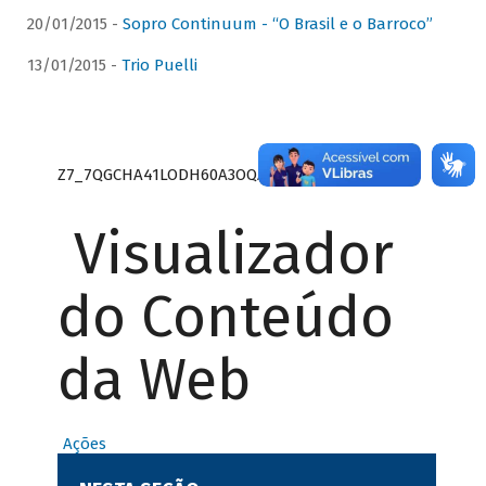
20/01/2015 -
Sopro Continuum - “O Brasil e o Barroco”
13/01/2015 -
Trio Puelli
Z7_7QGCHA41LODH60A3OQA8RN1415
Visualizador
do Conteúdo
da Web
Ações