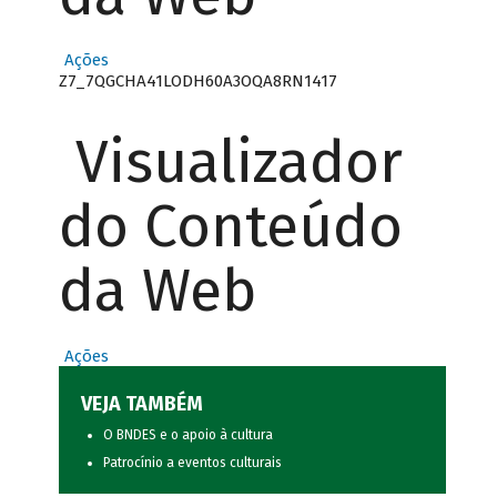
Ações
Z7_7QGCHA41LODH60A3OQA8RN1417
Visualizador
do Conteúdo
da Web
Ações
VEJA TAMBÉM
O BNDES e o apoio à cultura
Patrocínio a eventos culturais