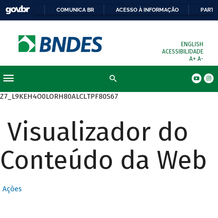
COMUNICA BR
ACESSO À INFORMAÇÃO
PARTI
ENGLISH
ACESSIBILIDADE
A+
A-
Busca
Z7_L9KEH4O0LORH80ALCLTPF80S67
Visualizador do
Conteúdo da Web
Ações