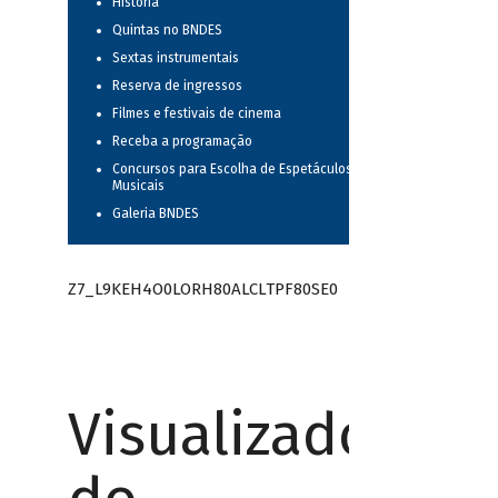
História
Quintas no BNDES
Sextas instrumentais
Reserva de ingressos
Filmes e festivais de cinema
Receba a programação
Concursos para Escolha de Espetáculos
Musicais
Galeria BNDES
Z7_L9KEH4O0LORH80ALCLTPF80SE0
Visualizador