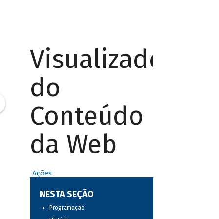
Visualizador
do
Conteúdo
da Web
Ações
NESTA SEÇÃO
Programação