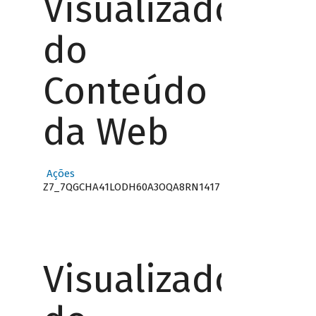
Visualizador
do
Conteúdo
da Web
Ações
Z7_7QGCHA41LODH60A3OQA8RN1417
Visualizador