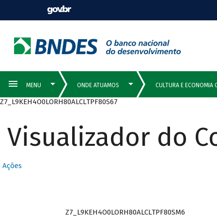
Z7_L9KEH4O0LORH80ALCLTPF80S67
Visualizador do 
Ações
Z7_L9KEH4O0LORH80ALCLTPF80SM6