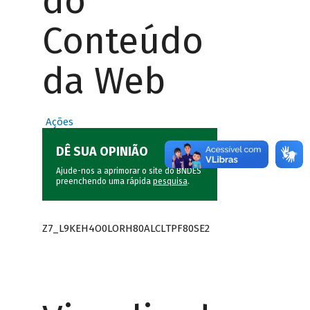
do
Conteúdo
da Web
Ações
DÊ SUA OPINIÃO
Ajude-nos a aprimorar o site do BNDES
preenchendo uma rápida
pesquisa
.
Z7_L9KEH4O0LORH80ALCLTPF80SE2