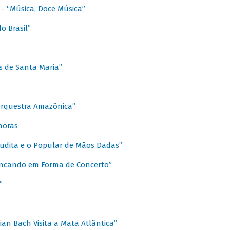
s - “Música, Doce Música”
o Brasil”
s de Santa Maria”
 Orquestra Amazônica”
onoras
rudita e o Popular de Mãos Dadas”
rincando em Forma de Concerto”
”
ian Bach Visita a Mata Atlântica”