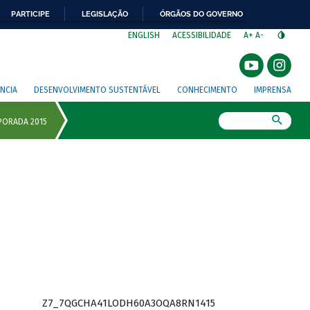
PARTICIPE
LEGISLAÇÃO
ÓRGÃOS DO GOVERNO
⁣
ENGLISH
ACESSIBILIDADE
A+
A-
NCIA
DESENVOLVIMENTO SUSTENTÁVEL
CONHECIMENTO
IMPRENSA
Busca
Z7_7QGCHA41LODH60A3OQA8RN1415