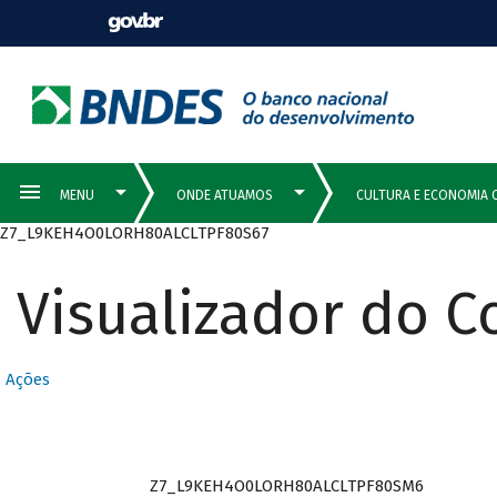
Z7_L9KEH4O0LORH80ALCLTPF80S67
Visualizador do 
Ações
Z7_L9KEH4O0LORH80ALCLTPF80SM6