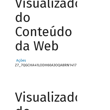
Visualizador
do
Conteúdo
da Web
Ações
Z7_7QGCHA41LODH60A3OQA8RN1417
Visualizador