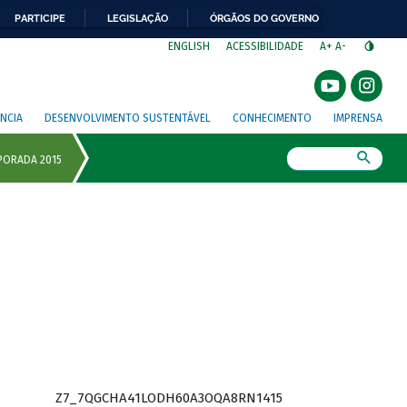
PARTICIPE
LEGISLAÇÃO
ÓRGÃOS DO GOVERNO
⁣
ENGLISH
ACESSIBILIDADE
A+
A-
NCIA
DESENVOLVIMENTO SUSTENTÁVEL
CONHECIMENTO
IMPRENSA
Busca
Z7_7QGCHA41LODH60A3OQA8RN1415