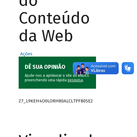
do
Conteúdo
da Web
Ações
DÊ SUA OPINIÃO
Ajude-nos a aprimorar o site do BNDES
preenchendo uma rápida
pesquisa
.
Z7_L9KEH4O0LORH80ALCLTPF80SE2