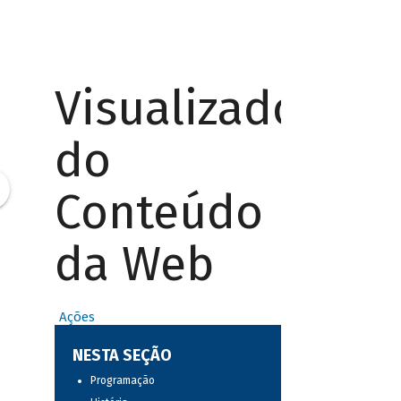
Visualizador
do
Conteúdo
da Web
Ações
NESTA SEÇÃO
Programação