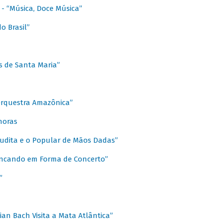
s - “Música, Doce Música”
o Brasil”
s de Santa Maria”
 Orquestra Amazônica”
onoras
rudita e o Popular de Mãos Dadas”
rincando em Forma de Concerto”
”
ian Bach Visita a Mata Atlântica”