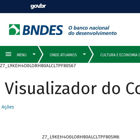
Z7_L9KEH4O0LORH80ALCLTPF80S67
Visualizador do 
Ações
Z7_L9KEH4O0LORH80ALCLTPF80SM6