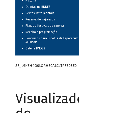
História
Quintas no BNDES
Sextas instrumentais
Reserva de ingressos
Filmes e festivais de cinema
Receba a programação
Concursos para Escolha de Espetáculos
Musicais
Galeria BNDES
Z7_L9KEH4O0LORH80ALCLTPF80SE0
Visualizador