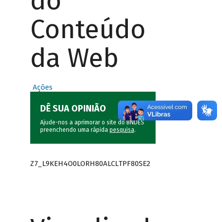
do
Conteúdo
da Web
Ações
DÊ SUA OPINIÃO
Ajude-nos a aprimorar o site do BNDES
preenchendo uma rápida
pesquisa
.
Z7_L9KEH4O0LORH80ALCLTPF80SE2