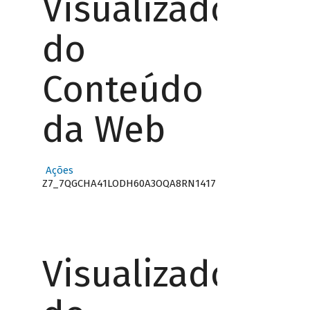
Visualizador
do
Conteúdo
da Web
Ações
Z7_7QGCHA41LODH60A3OQA8RN1417
Visualizador