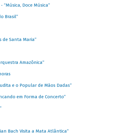
s - “Música, Doce Música”
o Brasil”
s de Santa Maria”
 Orquestra Amazônica”
onoras
rudita e o Popular de Mãos Dadas”
rincando em Forma de Concerto”
”
ian Bach Visita a Mata Atlântica”