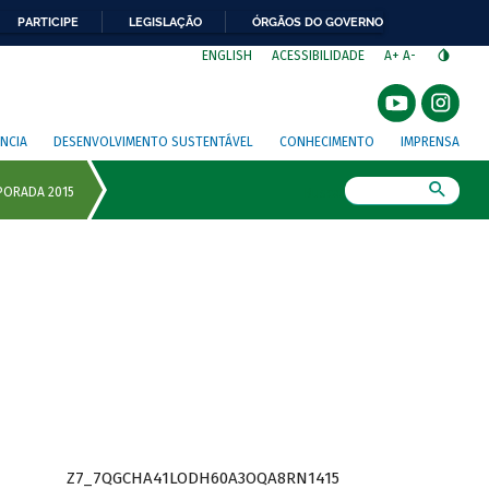
PARTICIPE
LEGISLAÇÃO
ÓRGÃOS DO GOVERNO
⁣
ENGLISH
ACESSIBILIDADE
A+
A-
NCIA
DESENVOLVIMENTO SUSTENTÁVEL
CONHECIMENTO
IMPRENSA
Busca
Z7_7QGCHA41LODH60A3OQA8RN1415