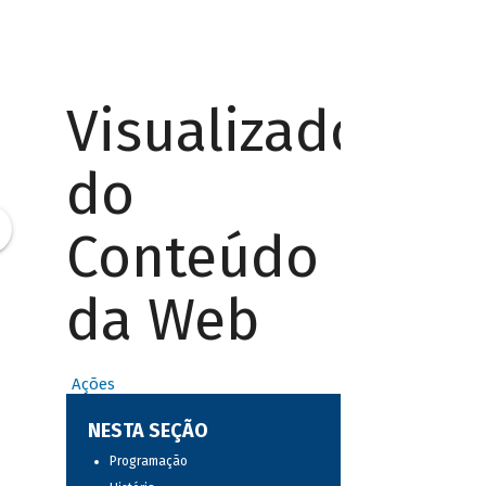
Visualizador
do
Conteúdo
da Web
Ações
NESTA SEÇÃO
Programação