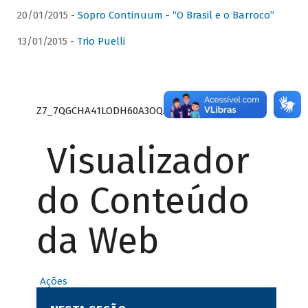
20/01/2015 -
Sopro Continuum - “O Brasil e o Barroco”
13/01/2015 -
Trio Puelli
Z7_7QGCHA41LODH60A3OQA8RN1415
Visualizador
do Conteúdo
da Web
Ações