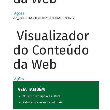
Ações
Z7_7QGCHA41LODH60A3OQA8RN1417
Visualizador
do Conteúdo
da Web
Ações
VEJA TAMBÉM
O BNDES e o apoio à cultura
Patrocínio a eventos culturais