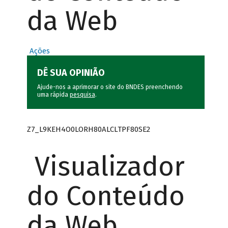
da Web
Ações
DÊ SUA OPINIÃO
Ajude-nos a aprimorar o site do BNDES preenchendo
uma rápida
pesquisa
.
Z7_L9KEH4O0LORH80ALCLTPF80SE2
Visualizador
do Conteúdo
da Web