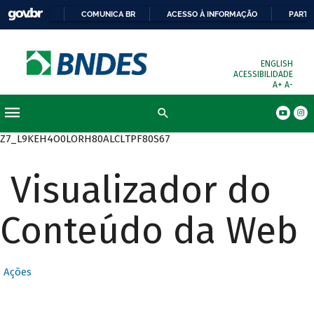
COMUNICA BR
ACESSO À INFORMAÇÃO
PARTI
ENGLISH
ACESSIBILIDADE
A+
A-
Busca
Z7_L9KEH4O0LORH80ALCLTPF80S67
Visualizador do
Conteúdo da Web
Ações