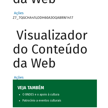
Ações
Z7_7QGCHA41LODH60A3OQA8RN1417
Visualizador
do Conteúdo
da Web
Ações
VEJA TAMBÉM
O BNDES e o apoio à cultura
Patrocínio a eventos culturais