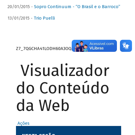
20/01/2015 -
Sopro Continuum - “O Brasil e o Barroco”
13/01/2015 -
Trio Puelli
Z7_7QGCHA41LODH60A3OQA8RN1415
Visualizador
do Conteúdo
da Web
Ações