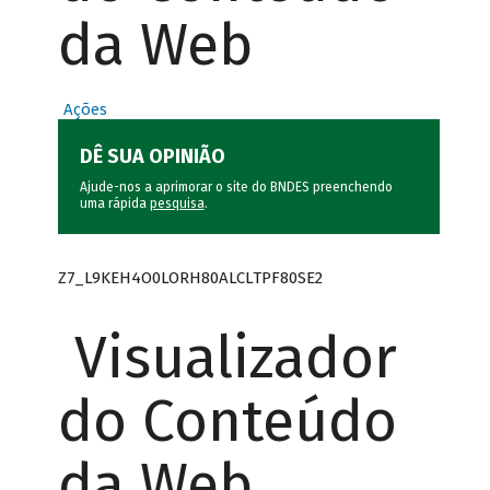
da Web
Ações
DÊ SUA OPINIÃO
Ajude-nos a aprimorar o site do BNDES preenchendo
uma rápida
pesquisa
.
Z7_L9KEH4O0LORH80ALCLTPF80SE2
Visualizador
do Conteúdo
da Web