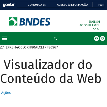
COMUNICA BR
ACESSO À INFORMAÇÃO
PARTI
ENGLISH
ACESSIBILIDADE
A+
A-
Busca
Z7_L9KEH4O0LORH80ALCLTPF80S67
Visualizador do
Conteúdo da Web
Ações