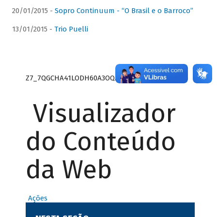
20/01/2015 -
Sopro Continuum - “O Brasil e o Barroco”
13/01/2015 -
Trio Puelli
Z7_7QGCHA41LODH60A3OQA8RN1415
Visualizador
do Conteúdo
da Web
Ações