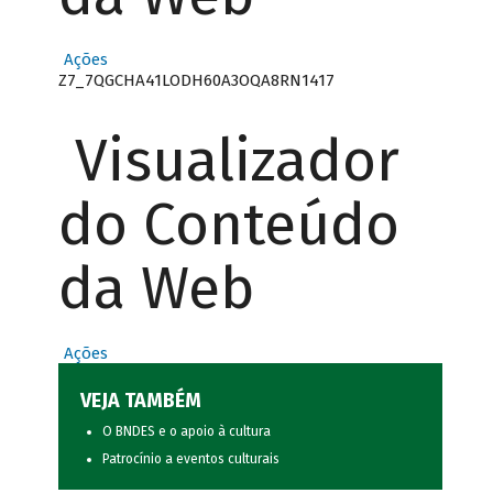
Ações
Z7_7QGCHA41LODH60A3OQA8RN1417
Visualizador
do Conteúdo
da Web
Ações
VEJA TAMBÉM
O BNDES e o apoio à cultura
Patrocínio a eventos culturais