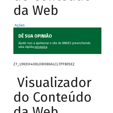
da Web
Ações
DÊ SUA OPINIÃO
Ajude-nos a aprimorar o site do BNDES preenchendo
uma rápida
pesquisa
.
Z7_L9KEH4O0LORH80ALCLTPF80SE2
Visualizador
do Conteúdo
da Web