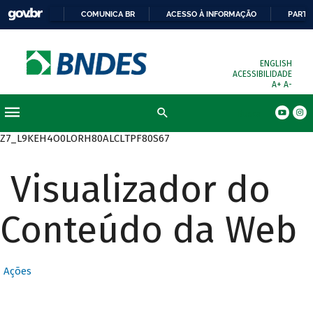
COMUNICA BR
ACESSO À INFORMAÇÃO
PARTI
ENGLISH
ACESSIBILIDADE
A+
A-
Busca
Z7_L9KEH4O0LORH80ALCLTPF80S67
Visualizador do
Conteúdo da Web
Ações