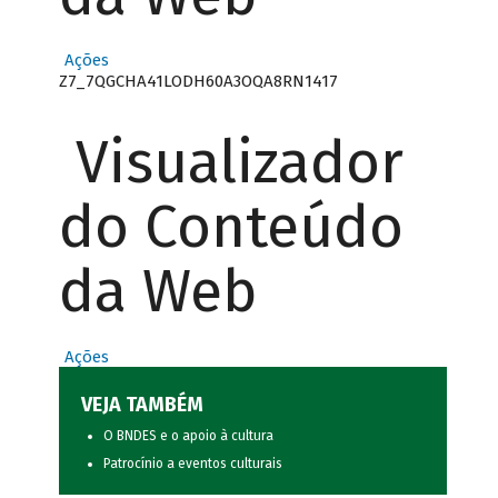
Ações
Z7_7QGCHA41LODH60A3OQA8RN1417
Visualizador
do Conteúdo
da Web
Ações
VEJA TAMBÉM
O BNDES e o apoio à cultura
Patrocínio a eventos culturais