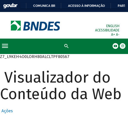
COMUNICA BR
ACESSO À INFORMAÇÃO
PARTI
ENGLISH
ACESSIBILIDADE
A+
A-
Busca
Z7_L9KEH4O0LORH80ALCLTPF80S67
Visualizador do
Conteúdo da Web
Ações