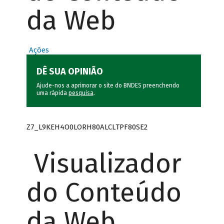
da Web
Ações
DÊ SUA OPINIÃO
Ajude-nos a aprimorar o site do BNDES preenchendo
uma rápida
pesquisa
.
Z7_L9KEH4O0LORH80ALCLTPF80SE2
Visualizador
do Conteúdo
da Web