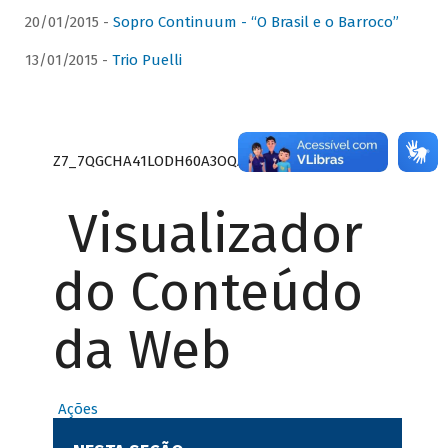
20/01/2015 -
Sopro Continuum - “O Brasil e o Barroco”
13/01/2015 -
Trio Puelli
Z7_7QGCHA41LODH60A3OQA8RN1415
Visualizador
do Conteúdo
da Web
Ações