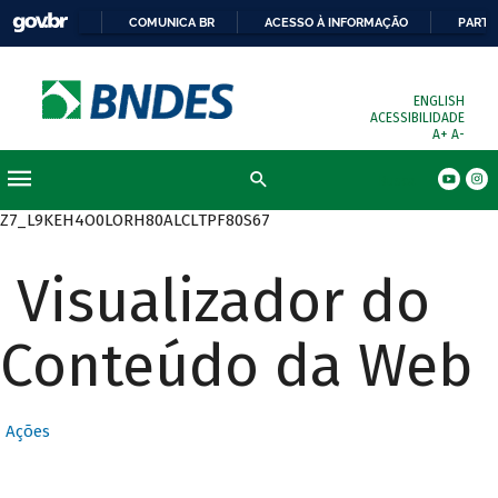
COMUNICA BR
ACESSO À INFORMAÇÃO
PARTI
ENGLISH
ACESSIBILIDADE
A+
A-
Busca
Z7_L9KEH4O0LORH80ALCLTPF80S67
Visualizador do
Conteúdo da Web
Ações