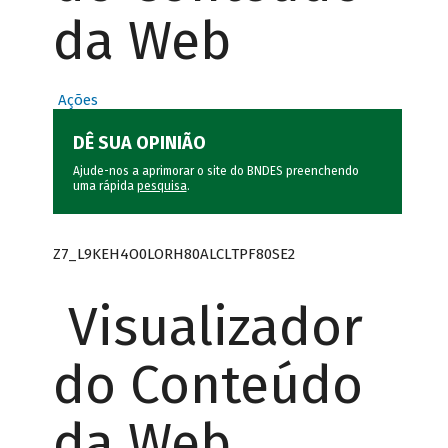
da Web
Ações
DÊ SUA OPINIÃO
Ajude-nos a aprimorar o site do BNDES preenchendo
uma rápida
pesquisa
.
Z7_L9KEH4O0LORH80ALCLTPF80SE2
Visualizador
do Conteúdo
da Web