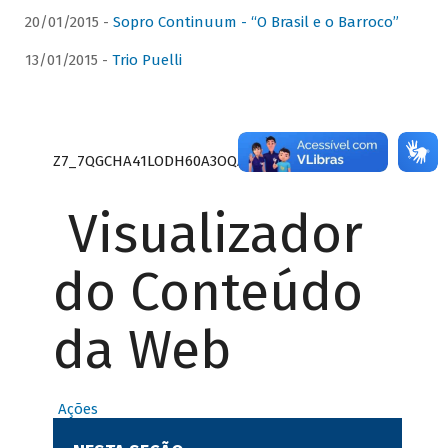
20/01/2015 -
Sopro Continuum - “O Brasil e o Barroco”
13/01/2015 -
Trio Puelli
Z7_7QGCHA41LODH60A3OQA8RN1415
Visualizador
do Conteúdo
da Web
Ações