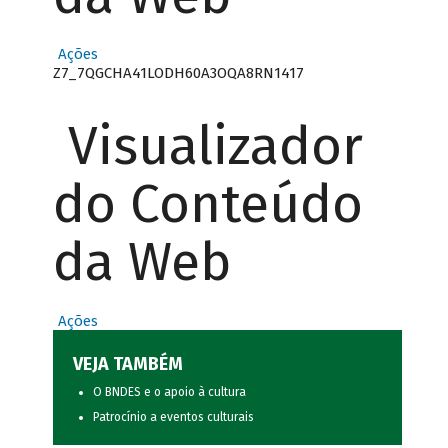
Ações
Z7_7QGCHA41LODH60A3OQA8RN1417
Visualizador
do Conteúdo
da Web
Ações
VEJA TAMBÉM
O BNDES e o apoio à cultura
Patrocínio a eventos culturais