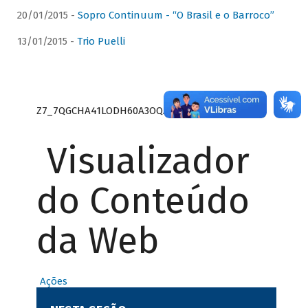
20/01/2015 -
Sopro Continuum - “O Brasil e o Barroco”
13/01/2015 -
Trio Puelli
Z7_7QGCHA41LODH60A3OQA8RN1415
Visualizador
do Conteúdo
da Web
Ações