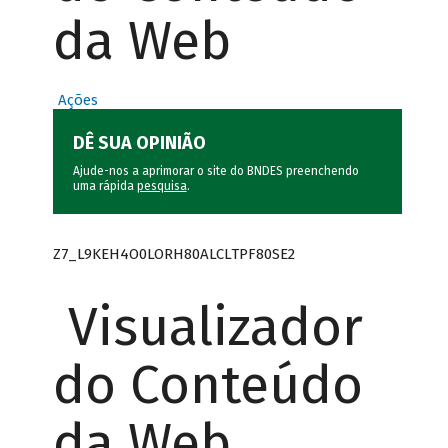
da Web
Ações
DÊ SUA OPINIÃO
Ajude-nos a aprimorar o site do BNDES preenchendo
uma rápida
pesquisa
.
Z7_L9KEH4O0LORH80ALCLTPF80SE2
Visualizador
do Conteúdo
da Web