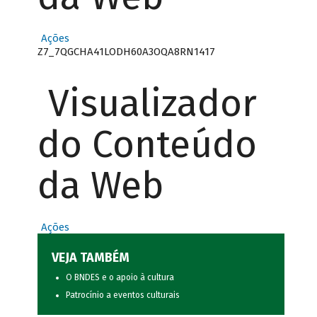
Ações
Z7_7QGCHA41LODH60A3OQA8RN1417
Visualizador
do Conteúdo
da Web
Ações
VEJA TAMBÉM
O BNDES e o apoio à cultura
Patrocínio a eventos culturais