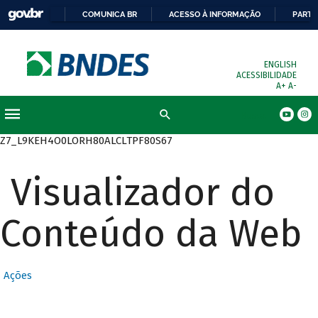
COMUNICA BR
ACESSO À INFORMAÇÃO
PARTI
ENGLISH
ACESSIBILIDADE
A+
A-
Busca
Z7_L9KEH4O0LORH80ALCLTPF80S67
Visualizador do
Conteúdo da Web
Ações