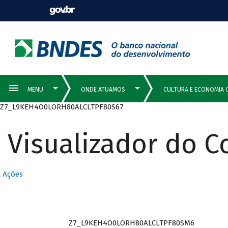
Z7_L9KEH4O0LORH80ALCLTPF80S67
Visualizador do 
Ações
Z7_L9KEH4O0LORH80ALCLTPF80SM6