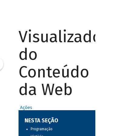
Visualizador
do
Conteúdo
da Web
Ações
NESTA SEÇÃO
Programação