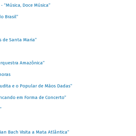
s - “Música, Doce Música”
o Brasil”
s de Santa Maria”
 Orquestra Amazônica”
onoras
rudita e o Popular de Mãos Dadas”
rincando em Forma de Concerto”
”
ian Bach Visita a Mata Atlântica”