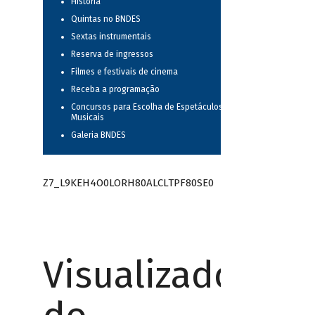
História
Quintas no BNDES
Sextas instrumentais
Reserva de ingressos
Filmes e festivais de cinema
Receba a programação
Concursos para Escolha de Espetáculos
Musicais
Galeria BNDES
Z7_L9KEH4O0LORH80ALCLTPF80SE0
Visualizador