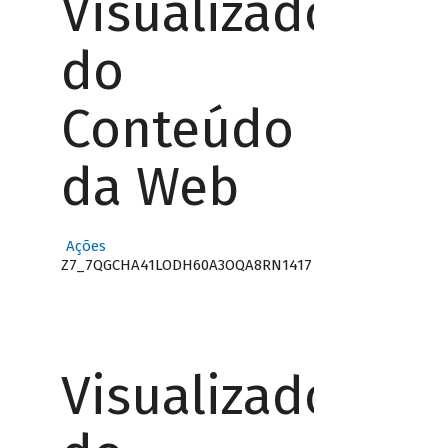
Visualizador
do
Conteúdo
da Web
Ações
Z7_7QGCHA41LODH60A3OQA8RN1417
Visualizador