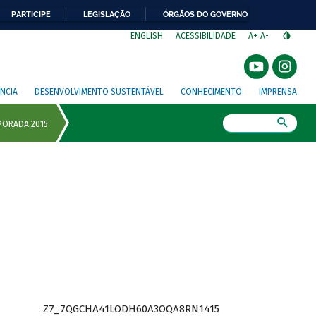
PARTICIPE
LEGISLAÇÃO
ÓRGÃOS DO GOVERNO
⁣
ENGLISH
ACESSIBILIDADE
A+
A-
NCIA
DESENVOLVIMENTO SUSTENTÁVEL
CONHECIMENTO
IMPRENSA
Busca
Z7_7QGCHA41LODH60A3OQA8RN1415