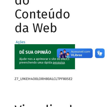
do
Conteúdo
da Web
Ações
DÊ SUA OPINIÃO
Ajude-nos a aprimorar o site do BNDES
preenchendo uma rápida
pesquisa
.
Z7_L9KEH4O0LORH80ALCLTPF80SE2