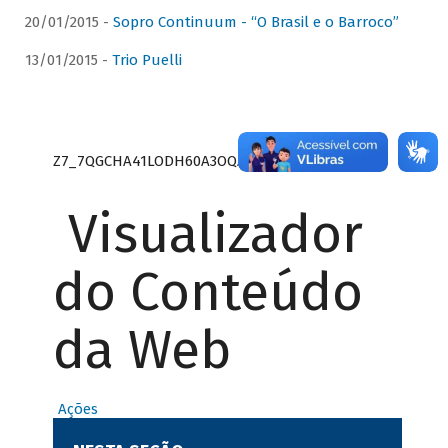
20/01/2015 -
Sopro Continuum - “O Brasil e o Barroco”
13/01/2015 -
Trio Puelli
Z7_7QGCHA41LODH60A3OQA8RN1415
Visualizador
do Conteúdo
da Web
Ações