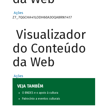
Ações
Z7_7QGCHA41LODH60A3OQA8RN1417
Visualizador
do Conteúdo
da Web
Ações
VEJA TAMBÉM
O BNDES e o apoio à cultura
Patrocínio a eventos culturais