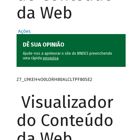
da Web
Ações
DÊ SUA OPINIÃO
Ajude-nos a aprimorar o site do BNDES preenchendo
uma rápida
pesquisa
.
Z7_L9KEH4O0LORH80ALCLTPF80SE2
Visualizador
do Conteúdo
da Web