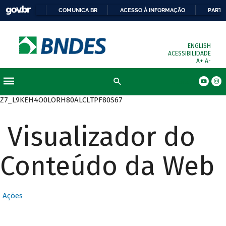
COMUNICA BR
ACESSO À INFORMAÇÃO
PARTI
ENGLISH
ACESSIBILIDADE
A+
A-
Busca
Z7_L9KEH4O0LORH80ALCLTPF80S67
Visualizador do
Conteúdo da Web
Ações