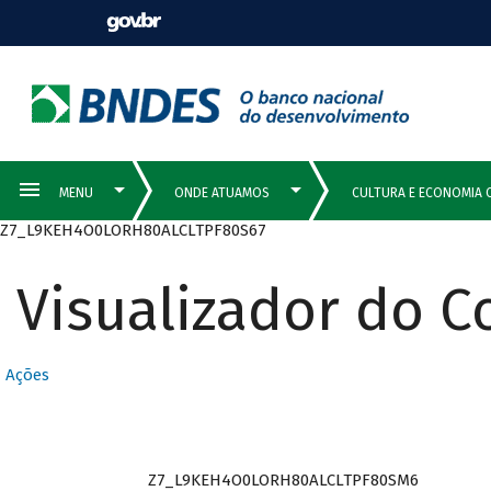
Z7_L9KEH4O0LORH80ALCLTPF80S67
Visualizador do 
Ações
Z7_L9KEH4O0LORH80ALCLTPF80SM6