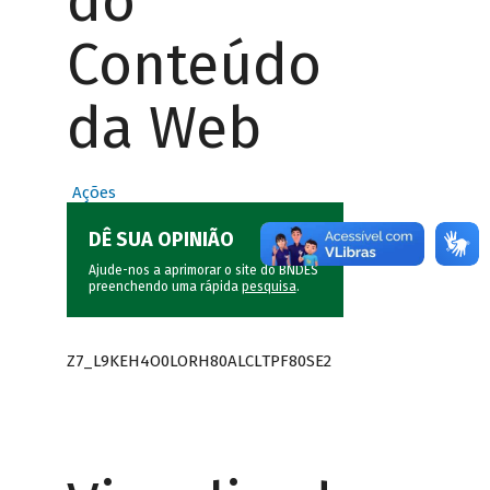
do
Conteúdo
da Web
Ações
DÊ SUA OPINIÃO
Ajude-nos a aprimorar o site do BNDES
preenchendo uma rápida
pesquisa
.
Z7_L9KEH4O0LORH80ALCLTPF80SE2