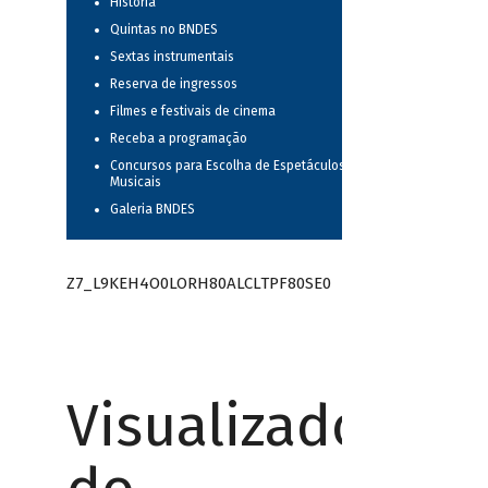
História
Quintas no BNDES
Sextas instrumentais
Reserva de ingressos
Filmes e festivais de cinema
Receba a programação
Concursos para Escolha de Espetáculos
Musicais
Galeria BNDES
Z7_L9KEH4O0LORH80ALCLTPF80SE0
Visualizador