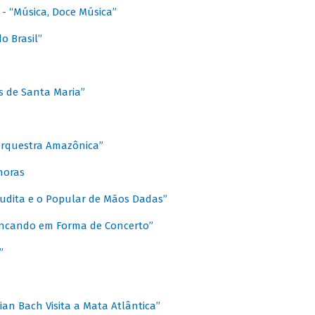
s - “Música, Doce Música”
o Brasil”
s de Santa Maria”
 Orquestra Amazônica”
onoras
rudita e o Popular de Mãos Dadas”
rincando em Forma de Concerto”
”
ian Bach Visita a Mata Atlântica”