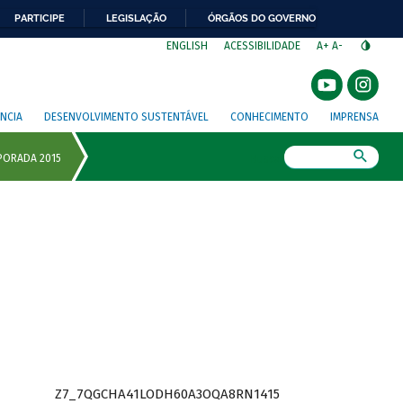
PARTICIPE
LEGISLAÇÃO
ÓRGÃOS DO GOVERNO
⁣
ENGLISH
ACESSIBILIDADE
A+
A-
NCIA
DESENVOLVIMENTO SUSTENTÁVEL
CONHECIMENTO
IMPRENSA
Busca
Z7_7QGCHA41LODH60A3OQA8RN1415