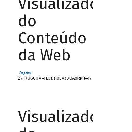
Visualizador
do
Conteúdo
da Web
Ações
Z7_7QGCHA41LODH60A3OQA8RN1417
Visualizador