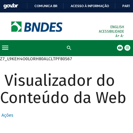
COMUNICA BR
ACESSO À INFORMAÇÃO
PARTI
ENGLISH
ACESSIBILIDADE
A+
A-
Busca
Z7_L9KEH4O0LORH80ALCLTPF80S67
Visualizador do
Conteúdo da Web
Ações