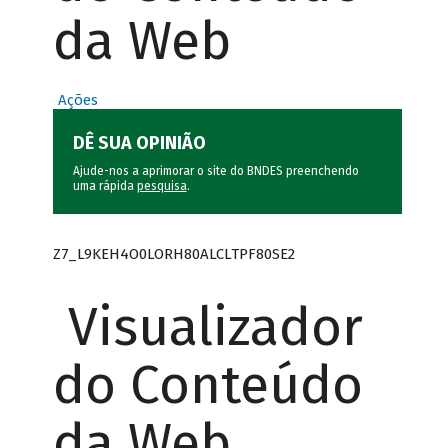
da Web
Ações
DÊ SUA OPINIÃO
Ajude-nos a aprimorar o site do BNDES preenchendo
uma rápida
pesquisa
.
Z7_L9KEH4O0LORH80ALCLTPF80SE2
Visualizador
do Conteúdo
da Web