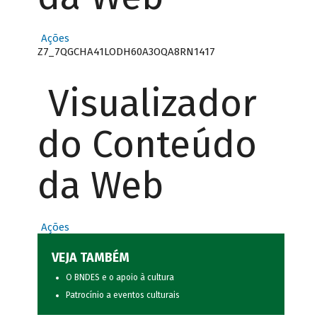
Ações
Z7_7QGCHA41LODH60A3OQA8RN1417
Visualizador
do Conteúdo
da Web
Ações
VEJA TAMBÉM
O BNDES e o apoio à cultura
Patrocínio a eventos culturais