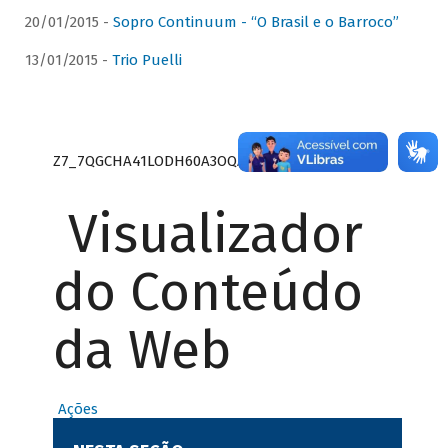
20/01/2015 -
Sopro Continuum - “O Brasil e o Barroco”
13/01/2015 -
Trio Puelli
Z7_7QGCHA41LODH60A3OQA8RN1415
Visualizador
do Conteúdo
da Web
Ações