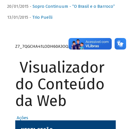
20/01/2015 -
Sopro Continuum - “O Brasil e o Barroco”
13/01/2015 -
Trio Puelli
Z7_7QGCHA41LODH60A3OQA8RN1415
Visualizador
do Conteúdo
da Web
Ações