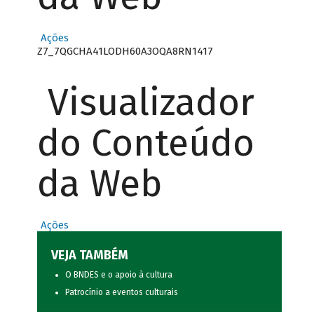
Ações
Z7_7QGCHA41LODH60A3OQA8RN1417
Visualizador
do Conteúdo
da Web
Ações
VEJA TAMBÉM
O BNDES e o apoio à cultura
Patrocínio a eventos culturais