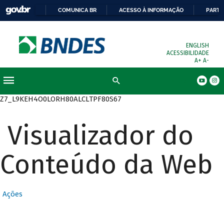
COMUNICA BR
ACESSO À INFORMAÇÃO
PARTI
ENGLISH
ACESSIBILIDADE
A+
A-
Busca
Z7_L9KEH4O0LORH80ALCLTPF80S67
Visualizador do
Conteúdo da Web
Ações