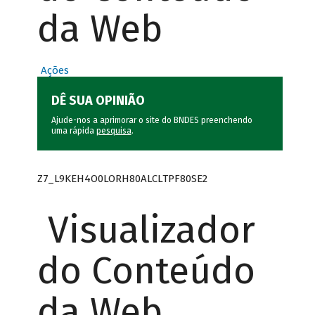
da Web
Ações
DÊ SUA OPINIÃO
Ajude-nos a aprimorar o site do BNDES preenchendo
uma rápida
pesquisa
.
Z7_L9KEH4O0LORH80ALCLTPF80SE2
Visualizador
do Conteúdo
da Web