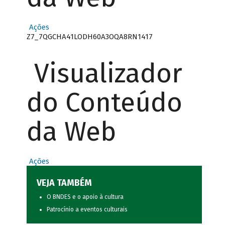
Ações
Z7_7QGCHA41LODH60A3OQA8RN1417
Visualizador
do Conteúdo
da Web
Ações
VEJA TAMBÉM
O BNDES e o apoio à cultura
Patrocínio a eventos culturais