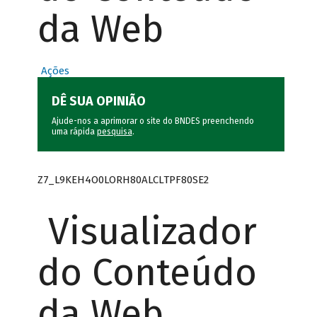
da Web
Ações
DÊ SUA OPINIÃO
Ajude-nos a aprimorar o site do BNDES preenchendo
uma rápida
pesquisa
.
Z7_L9KEH4O0LORH80ALCLTPF80SE2
Visualizador
do Conteúdo
da Web