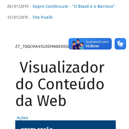
20/01/2015 -
Sopro Continuum - “O Brasil e o Barroco”
13/01/2015 -
Trio Puelli
Z7_7QGCHA41LODH60A3OQA8RN1415
Visualizador
do Conteúdo
da Web
Ações