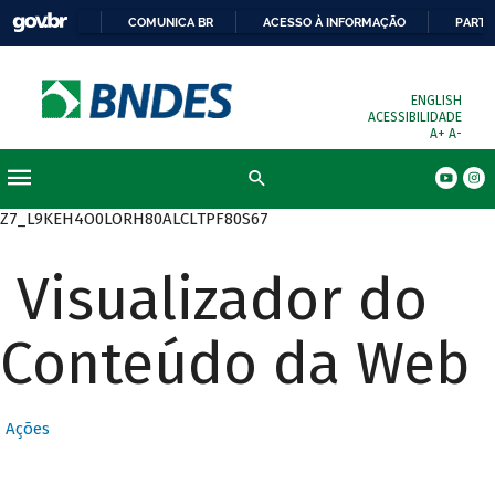
COMUNICA BR
ACESSO À INFORMAÇÃO
PARTI
ENGLISH
ACESSIBILIDADE
A+
A-
Busca
Z7_L9KEH4O0LORH80ALCLTPF80S67
Visualizador do
Conteúdo da Web
Ações