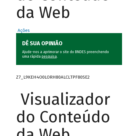
da Web
Ações
DÊ SUA OPINIÃO
Ajude-nos a aprimorar o site do BNDES preenchendo
uma rápida
pesquisa
.
Z7_L9KEH4O0LORH80ALCLTPF80SE2
Visualizador
do Conteúdo
da Web