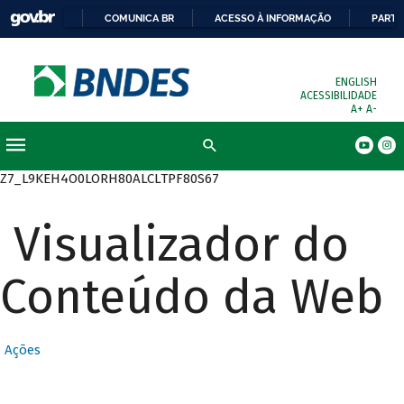
COMUNICA BR
ACESSO À INFORMAÇÃO
PARTI
ENGLISH
ACESSIBILIDADE
A+
A-
Busca
Z7_L9KEH4O0LORH80ALCLTPF80S67
Visualizador do
Conteúdo da Web
Ações