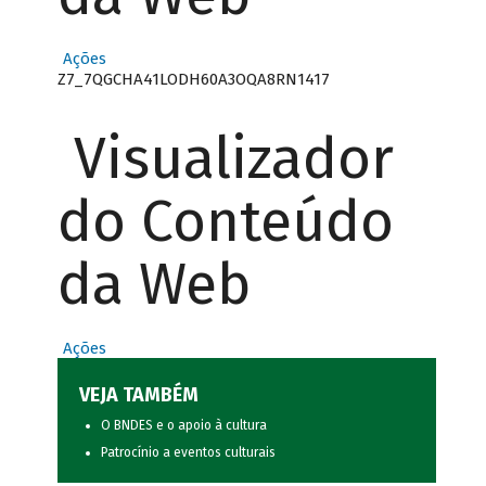
Ações
Z7_7QGCHA41LODH60A3OQA8RN1417
Visualizador
do Conteúdo
da Web
Ações
VEJA TAMBÉM
O BNDES e o apoio à cultura
Patrocínio a eventos culturais