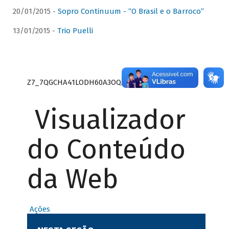
20/01/2015 -
Sopro Continuum - “O Brasil e o Barroco”
13/01/2015 -
Trio Puelli
Z7_7QGCHA41LODH60A3OQA8RN1415
Visualizador
do Conteúdo
da Web
Ações