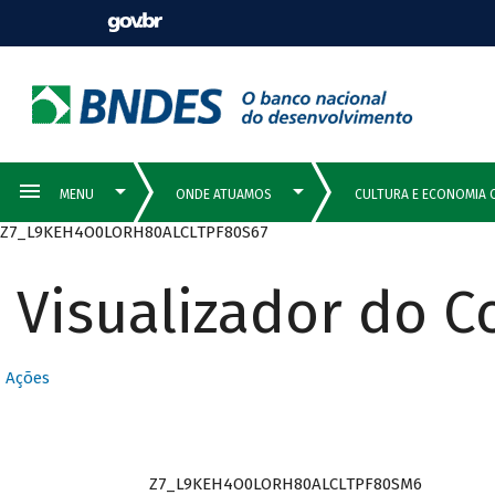
Z7_L9KEH4O0LORH80ALCLTPF80S67
Visualizador do 
Ações
Z7_L9KEH4O0LORH80ALCLTPF80SM6