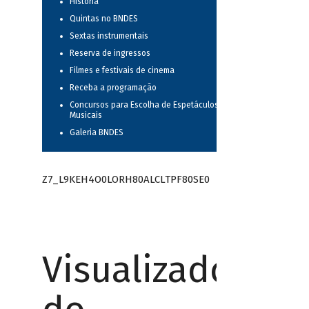
História
Quintas no BNDES
Sextas instrumentais
Reserva de ingressos
Filmes e festivais de cinema
Receba a programação
Concursos para Escolha de Espetáculos
Musicais
Galeria BNDES
Z7_L9KEH4O0LORH80ALCLTPF80SE0
Visualizador