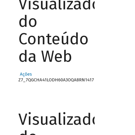
Visualizador
do
Conteúdo
da Web
Ações
Z7_7QGCHA41LODH60A3OQA8RN1417
Visualizador