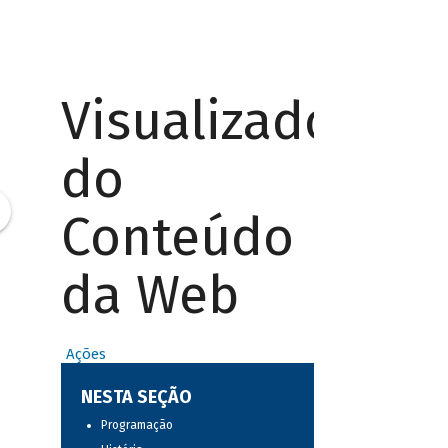
Visualizador
do
Conteúdo
da Web
Ações
NESTA SEÇÃO
Programação