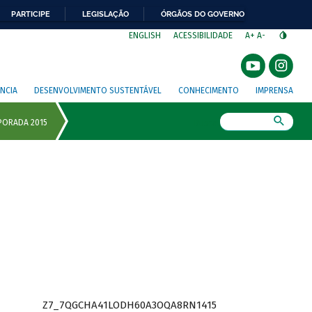
PARTICIPE
LEGISLAÇÃO
ÓRGÃOS DO GOVERNO
⁣
ENGLISH
ACESSIBILIDADE
A+
A-
NCIA
DESENVOLVIMENTO SUSTENTÁVEL
CONHECIMENTO
IMPRENSA
Busca
Z7_7QGCHA41LODH60A3OQA8RN1415