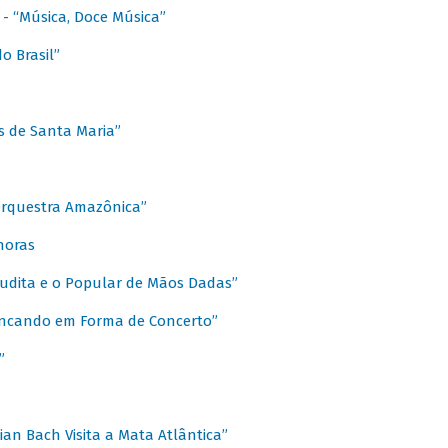
s - “Música, Doce Música”
o Brasil”
s de Santa Maria”
 Orquestra Amazônica”
onoras
rudita e o Popular de Mãos Dadas”
rincando em Forma de Concerto”
”
ian Bach Visita a Mata Atlântica”