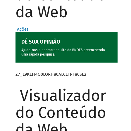
da Web
Ações
DÊ SUA OPINIÃO
Ajude-nos a aprimorar o site do BNDES preenchendo
uma rápida
pesquisa
.
Z7_L9KEH4O0LORH80ALCLTPF80SE2
Visualizador
do Conteúdo
da Web