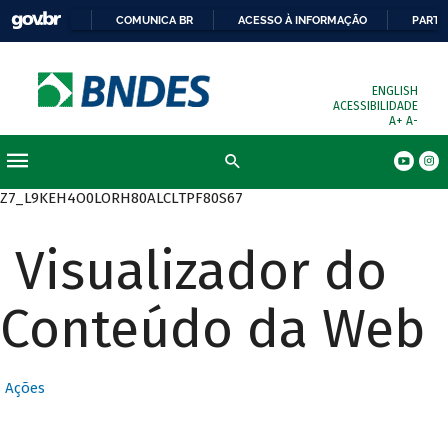
COMUNICA BR
ACESSO À INFORMAÇÃO
PARTI
ENGLISH
ACESSIBILIDADE
A+
A-
Busca
Z7_L9KEH4O0LORH80ALCLTPF80S67
Visualizador do
Conteúdo da Web
Ações