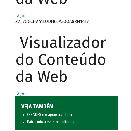
Ações
Z7_7QGCHA41LODH60A3OQA8RN1417
Visualizador
do Conteúdo
da Web
Ações
VEJA TAMBÉM
O BNDES e o apoio à cultura
Patrocínio a eventos culturais