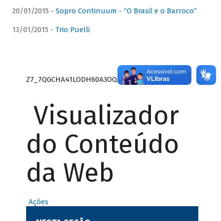
20/01/2015 -
Sopro Continuum - “O Brasil e o Barroco”
13/01/2015 -
Trio Puelli
Z7_7QGCHA41LODH60A3OQA8RN1415
Visualizador
do Conteúdo
da Web
Ações