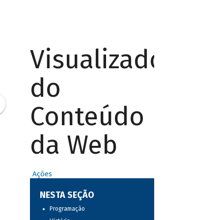
Visualizador
do
Conteúdo
da Web
Ações
NESTA SEÇÃO
Programação