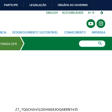
PARTICIPE
LEGISLAÇÃO
ÓRGÃOS DO GOVERNO
⁣
ENGLISH
ACESSIBILIDADE
A+
A-
NCIA
DESENVOLVIMENTO SUSTENTÁVEL
CONHECIMENTO
IMPRENSA
Busca
Z7_7QGCHA41LODH60A3OQA8RN1415