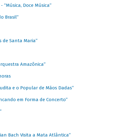
s - “Música, Doce Música”
o Brasil”
s de Santa Maria”
 Orquestra Amazônica”
onoras
rudita e o Popular de Mãos Dadas”
rincando em Forma de Concerto”
”
ian Bach Visita a Mata Atlântica”