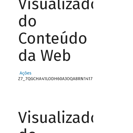
Visualizador
do
Conteúdo
da Web
Ações
Z7_7QGCHA41LODH60A3OQA8RN1417
Visualizador