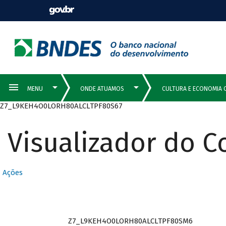
Z7_L9KEH4O0LORH80ALCLTPF80S67
Visualizador do 
Ações
Z7_L9KEH4O0LORH80ALCLTPF80SM6