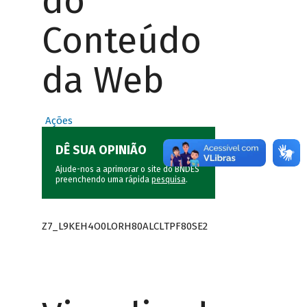
do
Conteúdo
da Web
Ações
DÊ SUA OPINIÃO
Ajude-nos a aprimorar o site do BNDES
preenchendo uma rápida
pesquisa
.
Z7_L9KEH4O0LORH80ALCLTPF80SE2