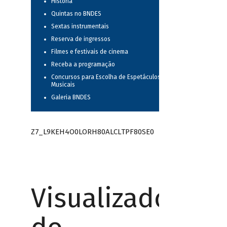
História
Quintas no BNDES
Sextas instrumentais
Reserva de ingressos
Filmes e festivais de cinema
Receba a programação
Concursos para Escolha de Espetáculos
Musicais
Galeria BNDES
Z7_L9KEH4O0LORH80ALCLTPF80SE0
Visualizador