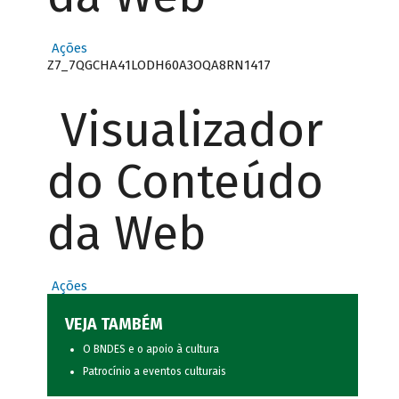
Ações
Z7_7QGCHA41LODH60A3OQA8RN1417
Visualizador
do Conteúdo
da Web
Ações
VEJA TAMBÉM
O BNDES e o apoio à cultura
Patrocínio a eventos culturais