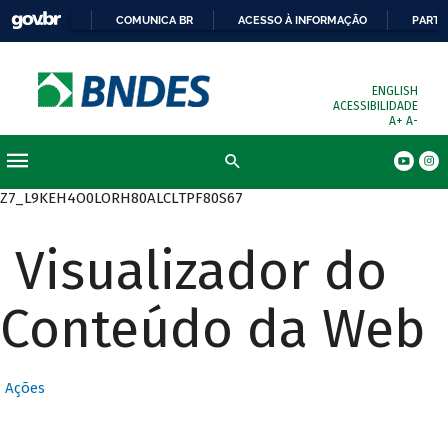
COMUNICA BR
ACESSO À INFORMAÇÃO
PARTI
ENGLISH
ACESSIBILIDADE
A+
A-
Busca
Z7_L9KEH4O0LORH80ALCLTPF80S67
Visualizador do
Conteúdo da Web
Ações