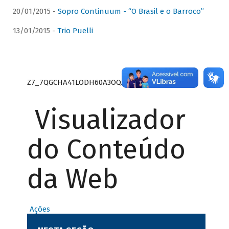
20/01/2015 -
Sopro Continuum - “O Brasil e o Barroco”
13/01/2015 -
Trio Puelli
Z7_7QGCHA41LODH60A3OQA8RN1415
Visualizador
do Conteúdo
da Web
Ações