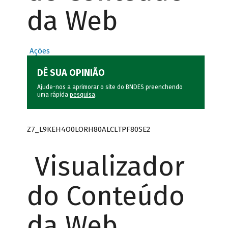
da Web
Ações
DÊ SUA OPINIÃO
Ajude-nos a aprimorar o site do BNDES preenchendo
uma rápida
pesquisa
.
Z7_L9KEH4O0LORH80ALCLTPF80SE2
Visualizador
do Conteúdo
da Web