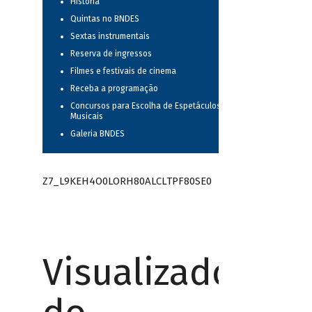
História
Quintas no BNDES
Sextas instrumentais
Reserva de ingressos
Filmes e festivais de cinema
Receba a programação
Concursos para Escolha de Espetáculos
Musicais
Galeria BNDES
Z7_L9KEH4O0LORH80ALCLTPF80SE0
Visualizador