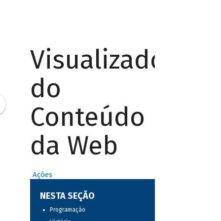
Visualizador
do
Conteúdo
da Web
Ações
NESTA SEÇÃO
Programação