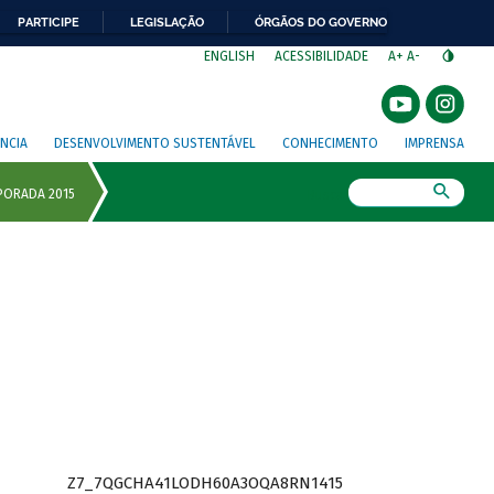
PARTICIPE
LEGISLAÇÃO
ÓRGÃOS DO GOVERNO
⁣
ENGLISH
ACESSIBILIDADE
A+
A-
NCIA
DESENVOLVIMENTO SUSTENTÁVEL
CONHECIMENTO
IMPRENSA
Busca
Z7_7QGCHA41LODH60A3OQA8RN1415