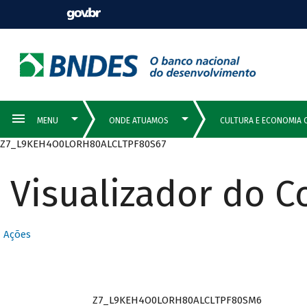
Z7_L9KEH4O0LORH80ALCLTPF80S67
Visualizador do 
Ações
Z7_L9KEH4O0LORH80ALCLTPF80SM6