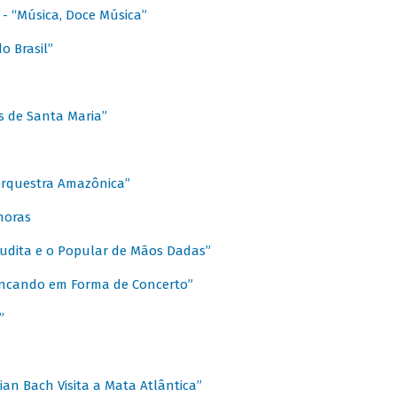
s - “Música, Doce Música”
o Brasil”
s de Santa Maria”
 Orquestra Amazônica”
onoras
rudita e o Popular de Mãos Dadas”
rincando em Forma de Concerto”
”
ian Bach Visita a Mata Atlântica”