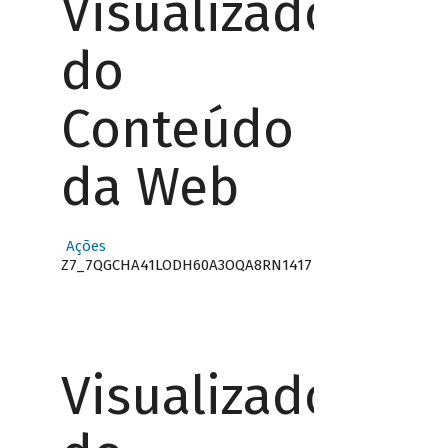
Visualizador
do
Conteúdo
da Web
Ações
Z7_7QGCHA41LODH60A3OQA8RN1417
Visualizador