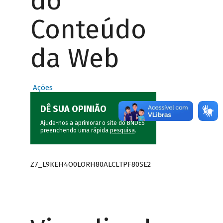
do
Conteúdo
da Web
Ações
DÊ SUA OPINIÃO
Ajude-nos a aprimorar o site do BNDES
preenchendo uma rápida
pesquisa
.
Z7_L9KEH4O0LORH80ALCLTPF80SE2