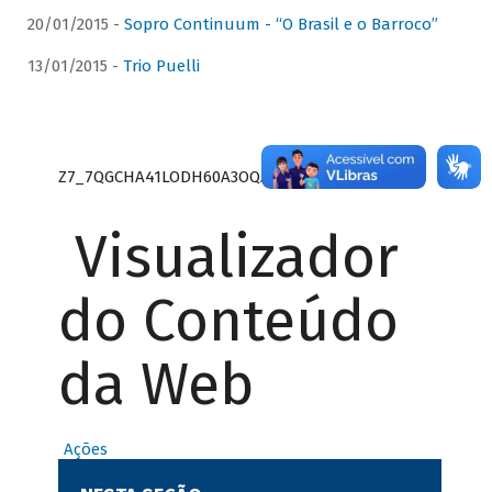
20/01/2015 -
Sopro Continuum - “O Brasil e o Barroco”
13/01/2015 -
Trio Puelli
Z7_7QGCHA41LODH60A3OQA8RN1415
Visualizador
do Conteúdo
da Web
Ações