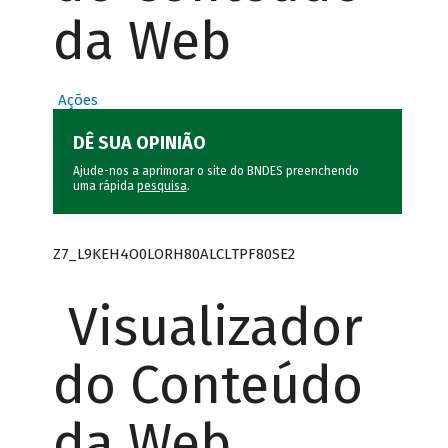
da Web
Ações
DÊ SUA OPINIÃO
Ajude-nos a aprimorar o site do BNDES preenchendo
uma rápida
pesquisa
.
Z7_L9KEH4O0LORH80ALCLTPF80SE2
Visualizador
do Conteúdo
da Web