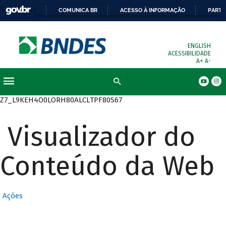
COMUNICA BR
ACESSO À INFORMAÇÃO
PARTI
ENGLISH
ACESSIBILIDADE
A+
A-
Busca
Z7_L9KEH4O0LORH80ALCLTPF80S67
Visualizador do
Conteúdo da Web
Ações