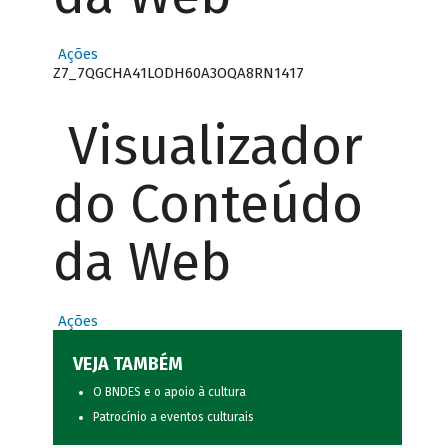
Ações
Z7_7QGCHA41LODH60A3OQA8RN1417
Visualizador
do Conteúdo
da Web
Ações
VEJA TAMBÉM
O BNDES e o apoio à cultura
Patrocínio a eventos culturais