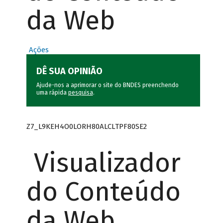
da Web
Ações
DÊ SUA OPINIÃO
Ajude-nos a aprimorar o site do BNDES preenchendo
uma rápida
pesquisa
.
Z7_L9KEH4O0LORH80ALCLTPF80SE2
Visualizador
do Conteúdo
da Web