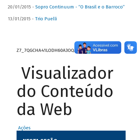
20/01/2015 -
Sopro Continuum - “O Brasil e o Barroco”
13/01/2015 -
Trio Puelli
Z7_7QGCHA41LODH60A3OQA8RN1415
Visualizador
do Conteúdo
da Web
Ações