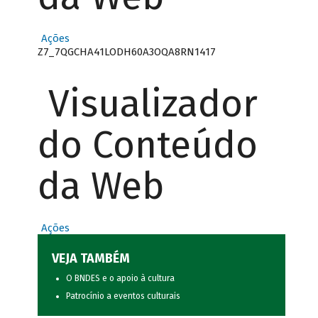
Ações
Z7_7QGCHA41LODH60A3OQA8RN1417
Visualizador
do Conteúdo
da Web
Ações
VEJA TAMBÉM
O BNDES e o apoio à cultura
Patrocínio a eventos culturais