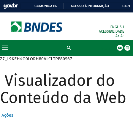
COMUNICA BR
ACESSO À INFORMAÇÃO
PARTI
ENGLISH
ACESSIBILIDADE
A+
A-
Busca
Z7_L9KEH4O0LORH80ALCLTPF80S67
Visualizador do
Conteúdo da Web
Ações