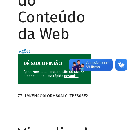
do
Conteúdo
da Web
Ações
DÊ SUA OPINIÃO
Ajude-nos a aprimorar o site do BNDES
preenchendo uma rápida
pesquisa
.
Z7_L9KEH4O0LORH80ALCLTPF80SE2