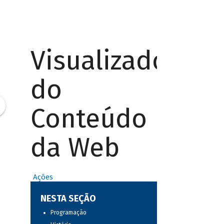
Visualizador
do
Conteúdo
da Web
Ações
NESTA SEÇÃO
Programação