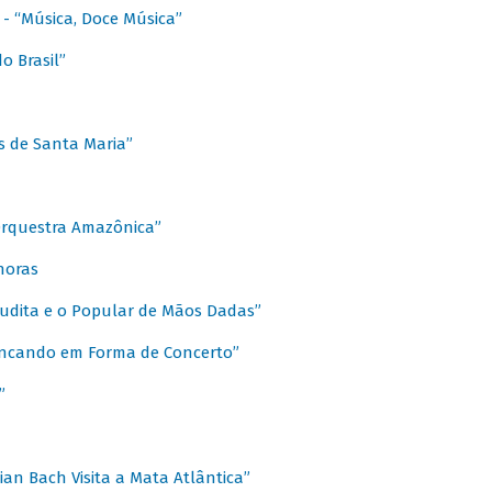
s - “Música, Doce Música”
o Brasil”
s de Santa Maria”
 Orquestra Amazônica”
onoras
rudita e o Popular de Mãos Dadas”
rincando em Forma de Concerto”
”
ian Bach Visita a Mata Atlântica”