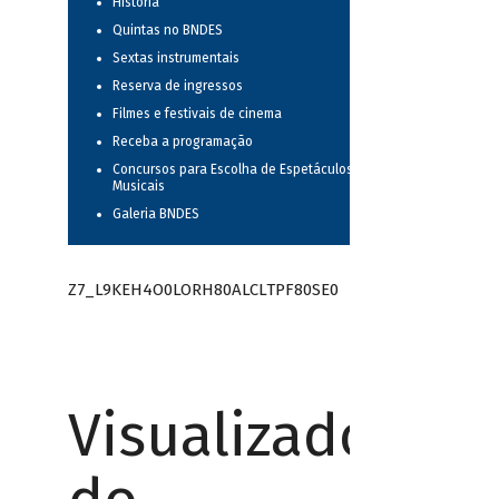
História
Quintas no BNDES
Sextas instrumentais
Reserva de ingressos
Filmes e festivais de cinema
Receba a programação
Concursos para Escolha de Espetáculos
Musicais
Galeria BNDES
Z7_L9KEH4O0LORH80ALCLTPF80SE0
Visualizador