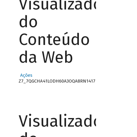
Visualizador
do
Conteúdo
da Web
Ações
Z7_7QGCHA41LODH60A3OQA8RN1417
Visualizador