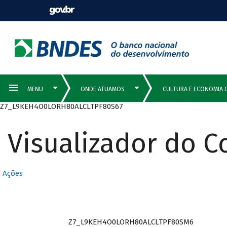
Z7_L9KEH4O0LORH80ALCLTPF80S67
Visualizador do 
Ações
Z7_L9KEH4O0LORH80ALCLTPF80SM6