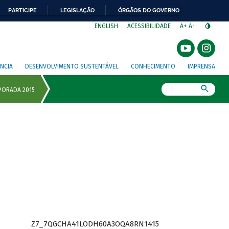
PARTICIPE
LEGISLAÇÃO
ÓRGÃOS DO GOVERNO
⁣
ENGLISH
ACESSIBILIDADE
A+
A-
NCIA
DESENVOLVIMENTO SUSTENTÁVEL
CONHECIMENTO
IMPRENSA
Busca
Z7_7QGCHA41LODH60A3OQA8RN1415