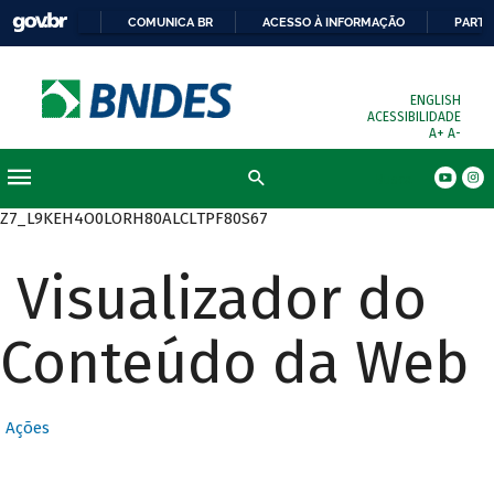
COMUNICA BR
ACESSO À INFORMAÇÃO
PARTI
ENGLISH
ACESSIBILIDADE
A+
A-
Busca
Z7_L9KEH4O0LORH80ALCLTPF80S67
Visualizador do
Conteúdo da Web
Ações