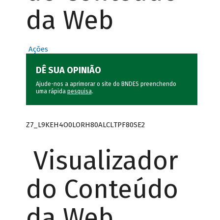
da Web
Ações
DÊ SUA OPINIÃO
Ajude-nos a aprimorar o site do BNDES preenchendo
uma rápida
pesquisa
.
Z7_L9KEH4O0LORH80ALCLTPF80SE2
Visualizador
do Conteúdo
da Web