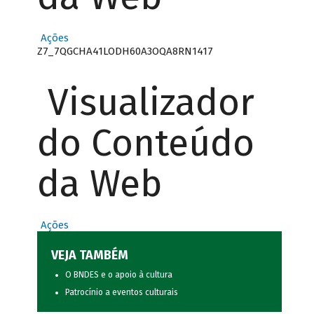
Ações
Z7_7QGCHA41LODH60A3OQA8RN1417
Visualizador
do Conteúdo
da Web
Ações
VEJA TAMBÉM
O BNDES e o apoio à cultura
Patrocínio a eventos culturais