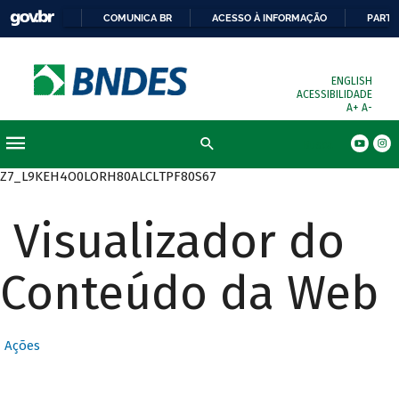
COMUNICA BR
ACESSO À INFORMAÇÃO
PARTI
ENGLISH
ACESSIBILIDADE
A+
A-
Busca
Z7_L9KEH4O0LORH80ALCLTPF80S67
Visualizador do
Conteúdo da Web
Ações