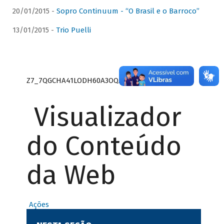
20/01/2015 -
Sopro Continuum - “O Brasil e o Barroco”
13/01/2015 -
Trio Puelli
Z7_7QGCHA41LODH60A3OQA8RN1415
Visualizador
do Conteúdo
da Web
Ações