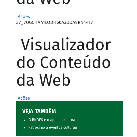
Ações
Z7_7QGCHA41LODH60A3OQA8RN1417
Visualizador
do Conteúdo
da Web
Ações
VEJA TAMBÉM
O BNDES e o apoio à cultura
Patrocínio a eventos culturais