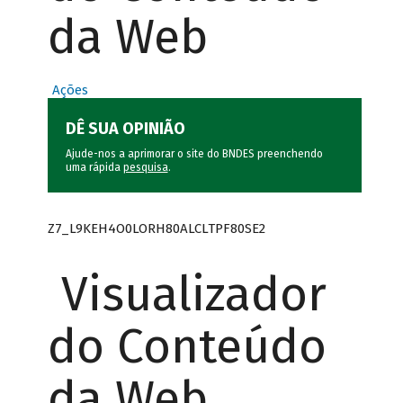
da Web
Ações
DÊ SUA OPINIÃO
Ajude-nos a aprimorar o site do BNDES preenchendo
uma rápida
pesquisa
.
Z7_L9KEH4O0LORH80ALCLTPF80SE2
Visualizador
do Conteúdo
da Web