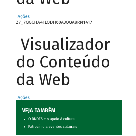
Ações
Z7_7QGCHA41LODH60A3OQA8RN1417
Visualizador
do Conteúdo
da Web
Ações
VEJA TAMBÉM
O BNDES e o apoio à cultura
Patrocínio a eventos culturais