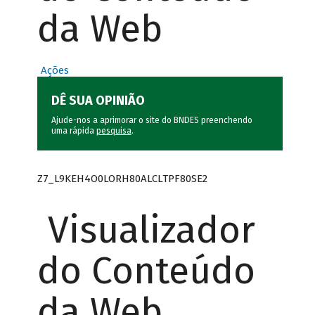
da Web
Ações
DÊ SUA OPINIÃO
Ajude-nos a aprimorar o site do BNDES preenchendo
uma rápida
pesquisa
.
Z7_L9KEH4O0LORH80ALCLTPF80SE2
Visualizador
do Conteúdo
da Web