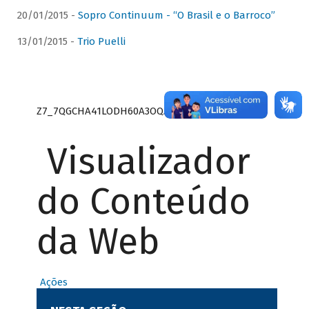
20/01/2015 -
Sopro Continuum - “O Brasil e o Barroco”
13/01/2015 -
Trio Puelli
Z7_7QGCHA41LODH60A3OQA8RN1415
Visualizador
do Conteúdo
da Web
Ações