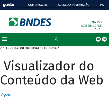
COMUNICA BR
ACESSO À INFORMAÇÃO
PARTI
ENGLISH
ACESSIBILIDADE
A+
A-
Busca
Z7_L9KEH4O0LORH80ALCLTPF80S67
Visualizador do
Conteúdo da Web
Ações