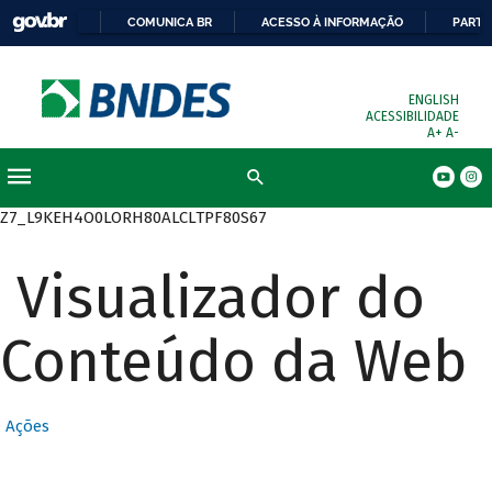
COMUNICA BR
ACESSO À INFORMAÇÃO
PARTI
ENGLISH
ACESSIBILIDADE
A+
A-
Busca
Z7_L9KEH4O0LORH80ALCLTPF80S67
Visualizador do
Conteúdo da Web
Ações