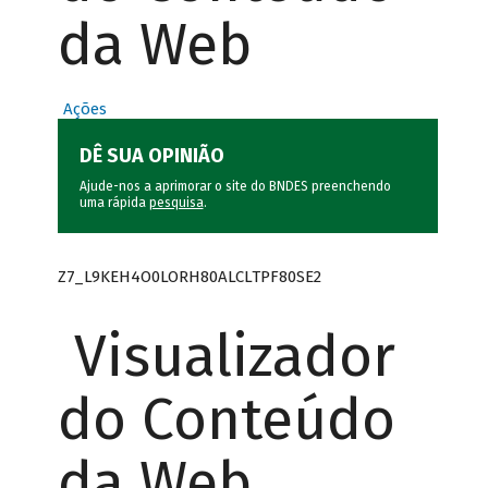
da Web
Ações
DÊ SUA OPINIÃO
Ajude-nos a aprimorar o site do BNDES preenchendo
uma rápida
pesquisa
.
Z7_L9KEH4O0LORH80ALCLTPF80SE2
Visualizador
do Conteúdo
da Web