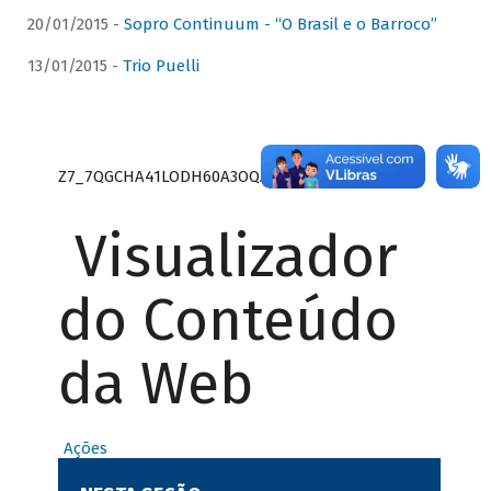
20/01/2015 -
Sopro Continuum - “O Brasil e o Barroco”
13/01/2015 -
Trio Puelli
Z7_7QGCHA41LODH60A3OQA8RN1415
Visualizador
do Conteúdo
da Web
Ações