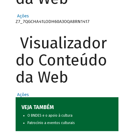
Ações
Z7_7QGCHA41LODH60A3OQA8RN1417
Visualizador
do Conteúdo
da Web
Ações
VEJA TAMBÉM
O BNDES e o apoio à cultura
Patrocínio a eventos culturais