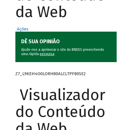
da Web
Ações
DÊ SUA OPINIÃO
Ajude-nos a aprimorar o site do BNDES preenchendo
uma rápida
pesquisa
.
Z7_L9KEH4O0LORH80ALCLTPF80SE2
Visualizador
do Conteúdo
da Web