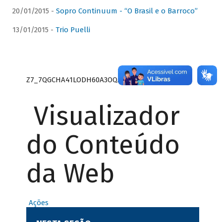
20/01/2015 -
Sopro Continuum - “O Brasil e o Barroco”
13/01/2015 -
Trio Puelli
Z7_7QGCHA41LODH60A3OQA8RN1415
Visualizador
do Conteúdo
da Web
Ações