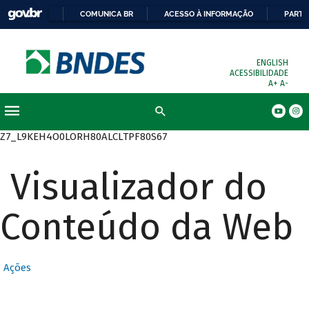
COMUNICA BR
ACESSO À INFORMAÇÃO
PARTI
ENGLISH
ACESSIBILIDADE
A+
A-
Busca
Z7_L9KEH4O0LORH80ALCLTPF80S67
Visualizador do
Conteúdo da Web
Ações