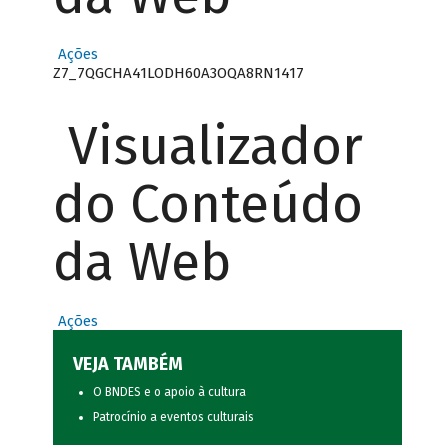
Ações
Z7_7QGCHA41LODH60A3OQA8RN1417
Visualizador
do Conteúdo
da Web
Ações
VEJA TAMBÉM
O BNDES e o apoio à cultura
Patrocínio a eventos culturais