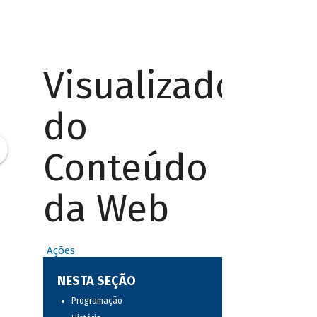
Visualizador
do
Conteúdo
da Web
Ações
NESTA SEÇÃO
Programação