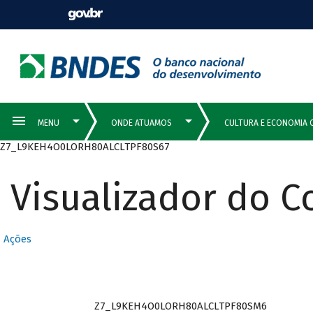
Z7_L9KEH4O0LORH80ALCLTPF80S67
Visualizador do 
Ações
Z7_L9KEH4O0LORH80ALCLTPF80SM6