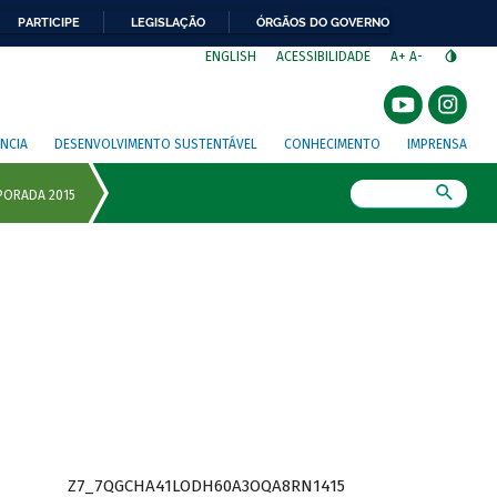
PARTICIPE
LEGISLAÇÃO
ÓRGÃOS DO GOVERNO
⁣
ENGLISH
ACESSIBILIDADE
A+
A-
NCIA
DESENVOLVIMENTO SUSTENTÁVEL
CONHECIMENTO
IMPRENSA
Busca
Z7_7QGCHA41LODH60A3OQA8RN1415