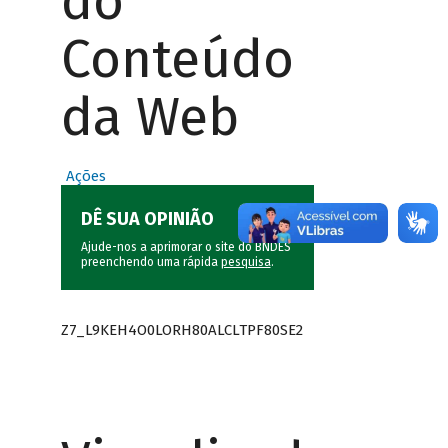
do
Conteúdo
da Web
Ações
DÊ SUA OPINIÃO
Ajude-nos a aprimorar o site do BNDES
preenchendo uma rápida
pesquisa
.
Z7_L9KEH4O0LORH80ALCLTPF80SE2