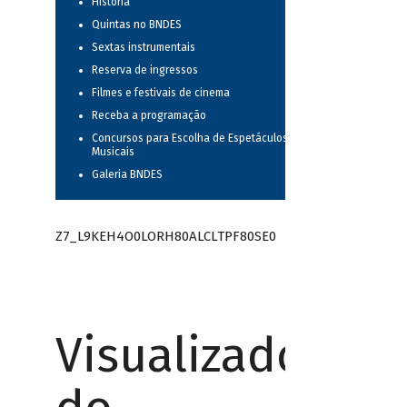
História
Quintas no BNDES
Sextas instrumentais
Reserva de ingressos
Filmes e festivais de cinema
Receba a programação
Concursos para Escolha de Espetáculos
Musicais
Galeria BNDES
Z7_L9KEH4O0LORH80ALCLTPF80SE0
Visualizador