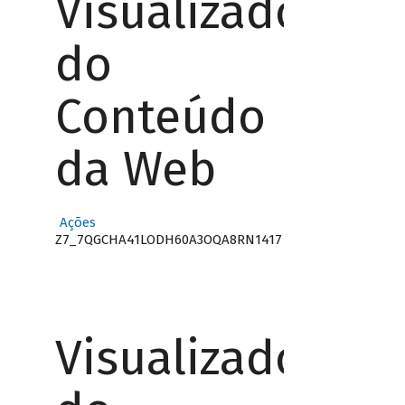
Visualizador
do
Conteúdo
da Web
Ações
Z7_7QGCHA41LODH60A3OQA8RN1417
Visualizador