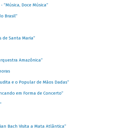
s - “Música, Doce Música”
o Brasil”
s de Santa Maria”
 Orquestra Amazônica”
onoras
rudita e o Popular de Mãos Dadas”
rincando em Forma de Concerto”
”
ian Bach Visita a Mata Atlântica”