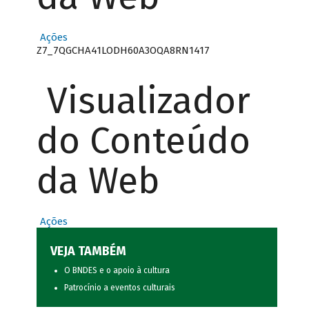
Ações
Z7_7QGCHA41LODH60A3OQA8RN1417
Visualizador
do Conteúdo
da Web
Ações
VEJA TAMBÉM
O BNDES e o apoio à cultura
Patrocínio a eventos culturais