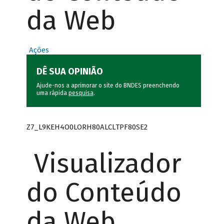
da Web
Ações
DÊ SUA OPINIÃO
Ajude-nos a aprimorar o site do BNDES preenchendo
uma rápida
pesquisa
.
Z7_L9KEH4O0LORH80ALCLTPF80SE2
Visualizador
do Conteúdo
da Web