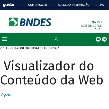
COMUNICA BR
ACESSO À INFORMAÇÃO
PARTI
ENGLISH
ACESSIBILIDADE
A+
A-
Busca
Z7_L9KEH4O0LORH80ALCLTPF80S67
Visualizador do
Conteúdo da Web
Ações