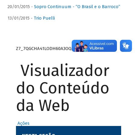
20/01/2015 -
Sopro Continuum - “O Brasil e o Barroco”
13/01/2015 -
Trio Puelli
Z7_7QGCHA41LODH60A3OQA8RN1415
Visualizador
do Conteúdo
da Web
Ações