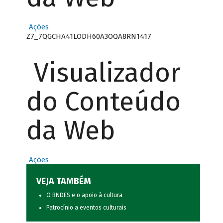
Ações
Z7_7QGCHA41LODH60A3OQA8RN1417
Visualizador
do Conteúdo
da Web
Ações
VEJA TAMBÉM
O BNDES e o apoio à cultura
Patrocínio a eventos culturais