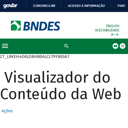
COMUNICA BR
ACESSO À INFORMAÇÃO
PARTI
ENGLISH
ACESSIBILIDADE
A+
A-
Busca
Z7_L9KEH4O0LORH80ALCLTPF80S67
Visualizador do
Conteúdo da Web
Ações