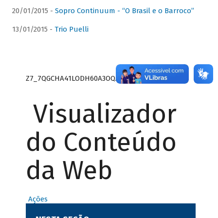
20/01/2015 -
Sopro Continuum - “O Brasil e o Barroco”
13/01/2015 -
Trio Puelli
Z7_7QGCHA41LODH60A3OQA8RN1415
Visualizador
do Conteúdo
da Web
Ações