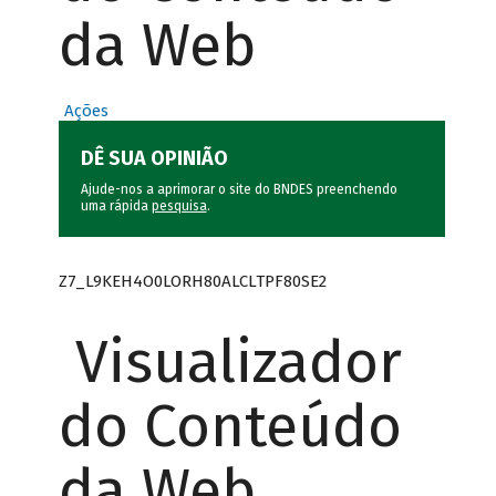
da Web
Ações
DÊ SUA OPINIÃO
Ajude-nos a aprimorar o site do BNDES preenchendo
uma rápida
pesquisa
.
Z7_L9KEH4O0LORH80ALCLTPF80SE2
Visualizador
do Conteúdo
da Web